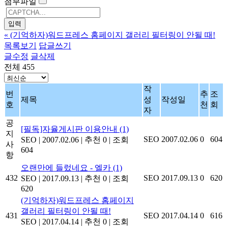
첨부파일
«
(기억하자)워드프레스 홈페이지 갤러리 필터링이 안될 때!
목록보기
답글쓰기
글수정
글삭제
전체 455
작
번
추
조
제목
성
작성일
호
천
회
자
공
[필독]자율게시판 이용안내
(1)
지
SEO
2007.02.06
0
604
SEO
|
2007.02.06
|
추천 0
|
조회
사
604
항
오랜만에 들렀네요 - 엘카
(1)
432
SEO
2017.09.13
0
620
SEO
|
2017.09.13
|
추천 0
|
조회
620
(기억하자)워드프레스 홈페이지
갤러리 필터링이 안될 때!
431
SEO
2017.04.14
0
616
SEO
|
2017.04.14
|
추천 0
|
조회