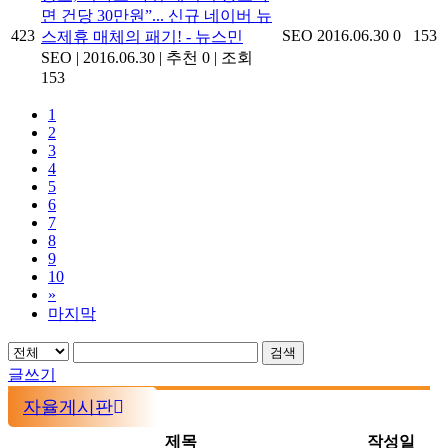
면 건당 30만원”... 신규 네이버 뉴
423
SEO
2016.06.30
0
153
스제휴 매체의 패기! - 뉴스민
SEO
|
2016.06.30
|
추천 0
|
조회
153
1
2
3
4
5
6
7
8
9
10
»
마지막
검색
글쓰기
자율게시판
제목
작성일