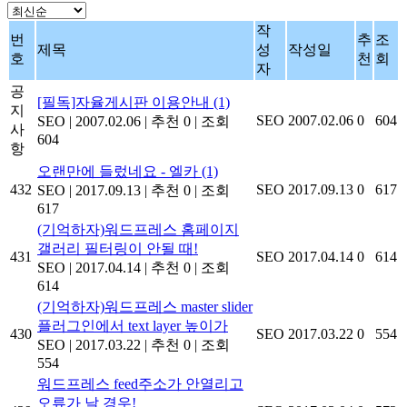
작
번
추
조
제목
성
작성일
호
천
회
자
공
[필독]자율게시판 이용안내
(1)
지
SEO
2007.02.06
0
604
SEO
|
2007.02.06
|
추천 0
|
조회
사
604
항
오랜만에 들렀네요 - 엘카
(1)
432
SEO
2017.09.13
0
617
SEO
|
2017.09.13
|
추천 0
|
조회
617
(기억하자)워드프레스 홈페이지
갤러리 필터링이 안될 때!
431
SEO
2017.04.14
0
614
SEO
|
2017.04.14
|
추천 0
|
조회
614
(기억하자)워드프레스 master slider
플러그인에서 text layer 높이가
430
SEO
2017.03.22
0
554
SEO
|
2017.03.22
|
추천 0
|
조회
554
워드프레스 feed주소가 안열리고
오류가 날 경우!