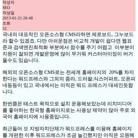
작성자
SEO
작성일
2013-01-21 20:48
조회
52
국내의 대표적인 오픈소스형 CMS라하면 제로보드, 그누보드
라 할수 있겠죠. 다만 아쉬운점은 비교적 개발이 쉽다면 웹표
준과 검색엔진최적화 부분에서 점수를 주기 어렵고 이부분이
지원이 잘되면 개발운영에 많이 무거워 커스터마이징이 버거
울수도 있습니다.
해외의 오픈소스형 CMS로는 전세계 홈페이지의 20%를 차지
한다는 워드프레스와 그외의 줌라, 드러팔,식스어파트, 오픈피
네등등이 있고 국내에서는 아직은 워드 프레스가 대세인듯합
니다.
한번쯤은 테스트 목적으로 설치 운용해보았는데 리치미디어
를 좋아하는 한국형 홈페이지로는 사용상 제약이 많아 주로 외
국어 홈페이지에 사용중입니다.
최근들어 모 지방자치단체가 워드프레스를 이용해 홈페이지
를 개편한 이후 워드프레스가 조금 늘긴했지만 아직은 요원해