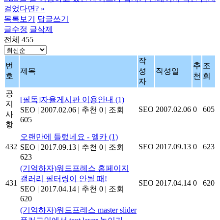
걸었다면?
»
목록보기
답글쓰기
글수정
글삭제
전체 455
작
번
추
조
제목
성
작성일
호
천
회
자
공
[필독]자율게시판 이용안내
(1)
지
SEO
2007.02.06
0
605
SEO
|
2007.02.06
|
추천 0
|
조회
사
605
항
오랜만에 들렀네요 - 엘카
(1)
432
SEO
2017.09.13
0
623
SEO
|
2017.09.13
|
추천 0
|
조회
623
(기억하자)워드프레스 홈페이지
갤러리 필터링이 안될 때!
431
SEO
2017.04.14
0
620
SEO
|
2017.04.14
|
추천 0
|
조회
620
(기억하자)워드프레스 master slider