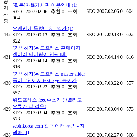
공
[필독]자율게시판 이용안내
(1)
지
SEO
2007.02.06
0
604
SEO
|
2007.02.06
|
추천 0
|
조회
사
604
항
오랜만에 들렀네요 - 엘카
(1)
432
SEO
2017.09.13
0
622
SEO
|
2017.09.13
|
추천 0
|
조회
622
(기억하자)워드프레스 홈페이지
갤러리 필터링이 안될 때!
431
SEO
2017.04.14
0
616
SEO
|
2017.04.14
|
추천 0
|
조회
616
(기억하자)워드프레스 master slider
플러그인에서 text layer 높이가
430
SEO
2017.03.22
0
557
SEO
|
2017.03.22
|
추천 0
|
조회
557
워드프레스 feed주소가 안열리고
오류가 날 경우!
429
SEO
2017.03.04
0
573
SEO
|
2017.03.04
|
추천 0
|
조회
573
seoinkorea.com 접근 에러 문의 - 지
광빠
(1)
428
SEO
2017.02.27
0
568