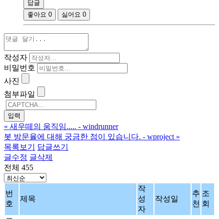
답글
좋아요
0
싫어요
0
작성자
비밀번호
사진
첨부파일
«
새우떼의 움직임..... - windrunner
봇 방문율에 대해 궁금한 점이 있습니다. - wproject
»
목록보기
답글쓰기
글수정
글삭제
전체 455
작
번
추
조
제목
성
작성일
호
천
회
자