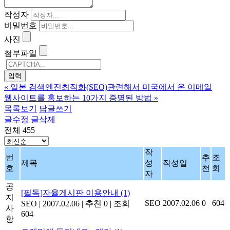
작성자
비밀번호
사진
첨부파일
«
일본 검색엔진최적화(SEO)관련해서 미국에서 온 이메일
웹사이트를 홍보하는 10가지 증명된 방법
»
목록보기
답글쓰기
글수정
글삭제
전체 455
작
번
추
조
제목
성
작성일
호
천
회
자
공
[필독]자율게시판 이용안내
(1)
지
SEO
2007.02.06
0
604
SEO
|
2007.02.06
|
추천 0
|
조회
사
604
항