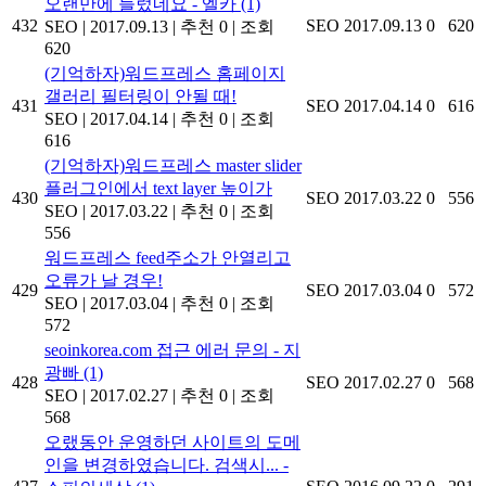
오랜만에 들렀네요 - 엘카
(1)
432
SEO
2017.09.13
0
620
SEO
|
2017.09.13
|
추천 0
|
조회
620
(기억하자)워드프레스 홈페이지
갤러리 필터링이 안될 때!
431
SEO
2017.04.14
0
616
SEO
|
2017.04.14
|
추천 0
|
조회
616
(기억하자)워드프레스 master slider
플러그인에서 text layer 높이가
430
SEO
2017.03.22
0
556
SEO
|
2017.03.22
|
추천 0
|
조회
556
워드프레스 feed주소가 안열리고
오류가 날 경우!
429
SEO
2017.03.04
0
572
SEO
|
2017.03.04
|
추천 0
|
조회
572
seoinkorea.com 접근 에러 문의 - 지
광빠
(1)
428
SEO
2017.02.27
0
568
SEO
|
2017.02.27
|
추천 0
|
조회
568
오랬동안 운영하던 사이트의 도메
인을 변경하였습니다. 검색시... -