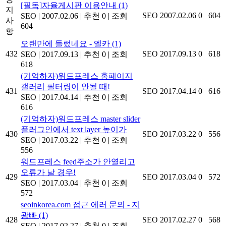
[필독]자율게시판 이용안내
(1)
지
SEO
2007.02.06
0
604
SEO
|
2007.02.06
|
추천 0
|
조회
사
604
항
오랜만에 들렀네요 - 엘카
(1)
432
SEO
2017.09.13
0
618
SEO
|
2017.09.13
|
추천 0
|
조회
618
(기억하자)워드프레스 홈페이지
갤러리 필터링이 안될 때!
431
SEO
2017.04.14
0
616
SEO
|
2017.04.14
|
추천 0
|
조회
616
(기억하자)워드프레스 master slider
플러그인에서 text layer 높이가
430
SEO
2017.03.22
0
556
SEO
|
2017.03.22
|
추천 0
|
조회
556
워드프레스 feed주소가 안열리고
오류가 날 경우!
429
SEO
2017.03.04
0
572
SEO
|
2017.03.04
|
추천 0
|
조회
572
seoinkorea.com 접근 에러 문의 - 지
광빠
(1)
428
SEO
2017.02.27
0
568
SEO
|
2017.02.27
|
추천 0
|
조회