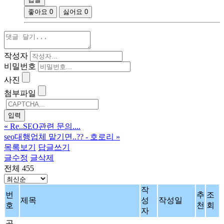
좋아요
0
싫어요
0
작성자
비밀번호
사진
첨부파일
«
Re..SEO관련 문의....
seo대행업체 맡기면..?? - 호로리
»
목록보기
답글쓰기
글수정
글삭제
전체 455
작
번
추
조
제목
성
작성일
호
천
회
자
공