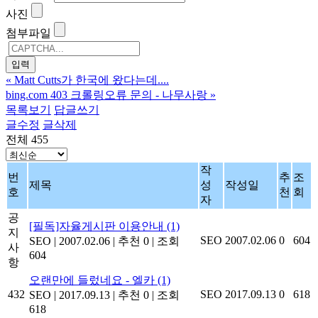
사진
첨부파일
«
Matt Cutts가 한국에 왔다는데....
bing.com 403 크롤링오류 문의 - 나무사랑
»
목록보기
답글쓰기
글수정
글삭제
전체 455
작
번
추
조
제목
성
작성일
호
천
회
자
공
[필독]자율게시판 이용안내
(1)
지
SEO
2007.02.06
0
604
SEO
|
2007.02.06
|
추천 0
|
조회
사
604
항
오랜만에 들렀네요 - 엘카
(1)
432
SEO
2017.09.13
0
618
SEO
|
2017.09.13
|
추천 0
|
조회
618