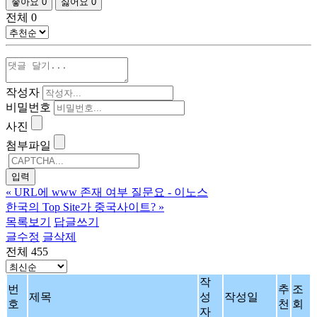
좋아요
0
싫어요
0
전체
0
작성자
비밀번호
사진
첨부파일
«
URL에 www 존재 여부 질문요 - 이노스
한국의 Top Site가 중국사이트?
»
목록보기
답글쓰기
글수정
글삭제
전체 455
작
번
추
조
제목
성
작성일
호
천
회
자