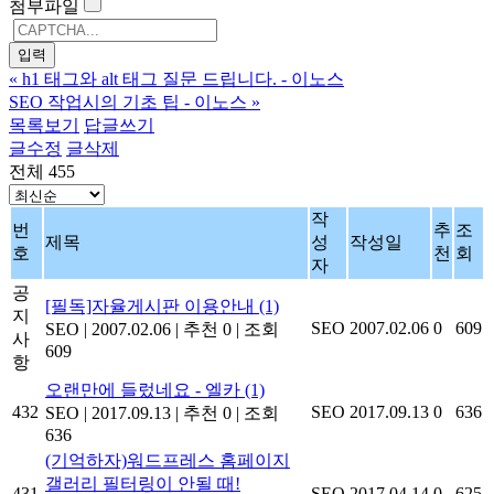
첨부파일
«
h1 태그와 alt 태그 질문 드립니다. - 이노스
SEO 작업시의 기초 팁 - 이노스
»
목록보기
답글쓰기
글수정
글삭제
전체 455
작
번
추
조
제목
성
작성일
호
천
회
자
공
[필독]자율게시판 이용안내
(1)
지
SEO
2007.02.06
0
609
SEO
|
2007.02.06
|
추천 0
|
조회
사
609
항
오랜만에 들렀네요 - 엘카
(1)
432
SEO
2017.09.13
0
636
SEO
|
2017.09.13
|
추천 0
|
조회
636
(기억하자)워드프레스 홈페이지
갤러리 필터링이 안될 때!
431
SEO
2017.04.14
0
625