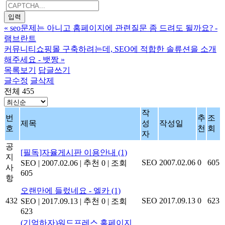
«
seo문제는 아니고 홈페이지에 관련질문 좀 드려도 될까요? -
램브란트
커뮤니티쇼핑몰 구축하려는데, SEO에 적합한 솔류션을 소개
해주세요 - 뱃짱
»
목록보기
답글쓰기
글수정
글삭제
전체 455
작
번
추
조
제목
성
작성일
호
천
회
자
공
[필독]자율게시판 이용안내
(1)
지
SEO
2007.02.06
0
605
SEO
|
2007.02.06
|
추천 0
|
조회
사
605
항
오랜만에 들렀네요 - 엘카
(1)
432
SEO
2017.09.13
0
623
SEO
|
2017.09.13
|
추천 0
|
조회
623
(기억하자)워드프레스 홈페이지