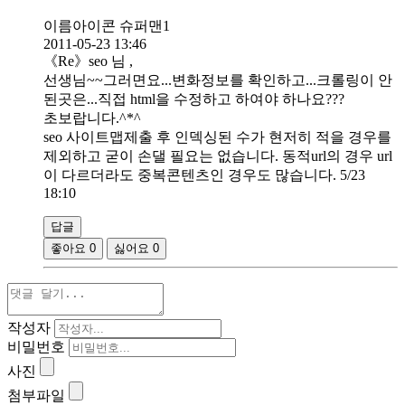
이름아이콘 슈퍼맨1
2011-05-23 13:46
《Re》seo 님 ,
선생님~~그러면요...변화정보를 확인하고...크롤링이 안
된곳은...직접 html을 수정하고 하여야 하나요???
초보랍니다.^*^
seo 사이트맵제출 후 인덱싱된 수가 현저히 적을 경우를
제외하고 굳이 손댈 필요는 없습니다. 동적url의 경우 url
이 다르더라도 중복콘텐츠인 경우도 많습니다. 5/23
18:10
답글
좋아요
0
싫어요
0
작성자
비밀번호
사진
첨부파일