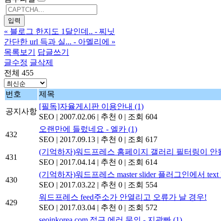
«
블로그 한지도 1달인데.. - 찌닛
간단한 url 득과 실... - 아멜리에
»
목록보기
답글쓰기
글수정
글삭제
전체 455
번호
제목
[필독]자율게시판 이용안내
(1)
공지사항
SEO
|
2007.02.06
|
추천 0
|
조회 604
오랜만에 들렀네요 - 엘카
(1)
432
SEO
|
2017.09.13
|
추천 0
|
조회 617
(기억하자)워드프레스 홈페이지 갤러리 필터링이 안될
431
SEO
|
2017.04.14
|
추천 0
|
조회 614
(기억하자)워드프레스 master slider 플러그인에서 text 
430
SEO
|
2017.03.22
|
추천 0
|
조회 554
워드프레스 feed주소가 안열리고 오류가 날 경우!
429
SEO
|
2017.03.04
|
추천 0
|
조회 572
seoinkorea.com 접근 에러 문의 - 지광빠
(1)