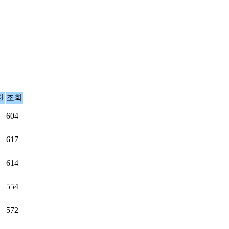
천
조회
604
617
614
554
572