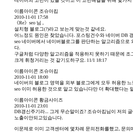
네이버의 고민이 있을 것이고 이 고민해결을 위해 몇가지
이름아이콘 조슈아킴
2010-11-01 17:58
《Re》seo 님 ,
설치형 블로그(?)라고 보는게 맞는것 같네요.
어느정도 원인은 찾았습니다. 포스팅건수와 네이버 DB 
seo 네이버에서 네이버블로그를 판단하는 알고리즘으로 
다.
구글처럼 다양한 알고리즘을 적용하지 못하기 때문에 조
크게 휘청거리는 것 같기도하구요. 11/1 18:17
이름아이콘 조슈아킴
2010-11-01 18:00
네이버의 블로그 영역을 외부 블로그에게 모두 허용한 느낌이
seo 이미 허용한 것으로 알고 있습니다만 더 확대했다는 말씀인
이름아이콘 황금사이즈
2010-11-01 23:01
DB갱신주기라... 그게 무슨말이죠? 조슈아킴님이 저의 
노출이안되고있습니다.
이문제로 이미 고객센터에 몇차례 문의전화를했고, 문의