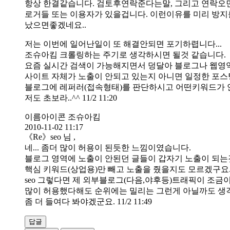
항상 한결같습니다. 검토후연락준다는말, 그리고 연락오면 
로거들 또는 이용자가 있을겁니다. 이런이유를 미리 방지를
났으면좋겠네요..
저는 이번에 일어난일이 또 해결안되면 포기하렵니다...
조슈아킴 크롤링하는 주기로 생각하시면 될것 같습니다.
요즘 실시간 검색이 가능해지면서 덩달아 블로그나 웹영역
사이트 자체가 노출이 안되고 있는지 아니면 일정한 포
블로그에 레퍼러(접속형태)를 판단하시고 어떤키워드가 
저도 초보라..^^ 11/2 11:20
이름아이콘 조슈아킴
2010-11-02 11:17
《Re》seo 님 ,
네... 좀더 많이 허용이 된듯한 느낌이였습니다.
블로그 영역에 노출이 안된던 글들이 갑자기 노출이 되는
핵심 키워드(상업용)만 빼고 노출을 줬을지도 모르겠구요
seo 그렇다면 제 외부블로그(다음,야후등)트래픽이 조
많이 허용했다해도 순위에는 밀리는 그런게 아닐까도 생
좀 더 들여다 봐야겠군요. 11/2 11:49
답글