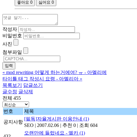
좋아요
0
싫어요
0
작성자
비밀번호
사진
첨부파일
«
mod rewriting 어떻게 하는거에여? ㅠ - 아멜리에
타이틀 태그 작성시 요령 - 아멜리아
»
목록보기
답글쓰기
글수정
글삭제
전체 455
번호
제목
[필독]자율게시판 이용안내
(1)
공지사항
SEO
|
2007.02.06
|
추천 0
|
조회 604
오랜만에 들렀네요 - 엘카
(1)
432