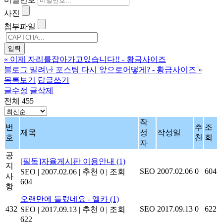
사진
첨부파일
«
이제 자리를잡아가고있습니다!! - 황금사이즈
블로그 밀려난 포스팅 다시 앞으로어떻게? - 황금사이즈
»
목록보기
답글쓰기
글수정
글삭제
전체 455
작
번
추
조
제목
성
작성일
호
천
회
자
공
[필독]자율게시판 이용안내
(1)
지
SEO
2007.02.06
0
604
SEO
|
2007.02.06
|
추천 0
|
조회
사
604
항
오랜만에 들렀네요 - 엘카
(1)
432
SEO
2017.09.13
0
622
SEO
|
2017.09.13
|
추천 0
|
조회
622