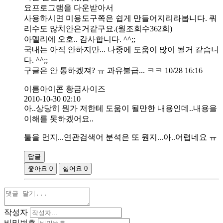
요프로그램을 다운받아서
사용하시면 미용도구쪽은 쉽게 만들어지리라봅니다. 쿼
리수도 많치안은거같구요.(월조회수362회)
아멜리에 오호.. 감사합니다. ^^;;
국내는 아직 안하지만... 나중에 도움이 많이 될거 같습니
다. ^^;;
구글은 안 통하겠져? ㅠ 과유불급... ㅋㅋ 10/28 16:16
이름아이콘 황금사이즈
2010-10-30 02:10
아..상당히 뭔가 저한테 도움이 될만한 내용인데..내용을
이해를 못하겠어요..
툴을 먼지...연관검색어 분석은 또 뭔지...아..어렵네요 ㅠ
답글
좋아요
0
싫어요
0
작성자
비밀번호