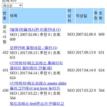
전체 455
작
번
추
조
제목
성
작성일
호
천
회
자
공
[필독]자율게시판 이용안내
(1)
지
SEO
2007.02.06
0
609
SEO
|
2007.02.06
|
추천 0
|
조회
사
609
항
오랜만에 들렀네요 - 엘카
(1)
432
SEO
2017.09.13
0
631
SEO
|
2017.09.13
|
추천 0
|
조회
631
(기억하자)워드프레스 홈페이지
갤러리 필터링이 안될 때!
431
SEO
2017.04.14
0
624
SEO
|
2017.04.14
|
추천 0
|
조회
624
(기억하자)워드프레스 master slider
플러그인에서 text layer 높이가
430
SEO
2017.03.22
0
564
SEO
|
2017.03.22
|
추천 0
|
조회
564
워드프레스 feed주소가 안열리고