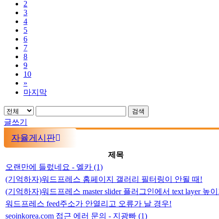
2
3
4
5
6
7
8
9
10
»
마지막
검색
글쓰기
자율게시판
제목
오랜만에 들렀네요 - 엘카
(1)
(기억하자)워드프레스 홈페이지 갤러리 필터링이 안될 때!
(기억하자)워드프레스 master slider 플러그인에서 text layer 높
워드프레스 feed주소가 안열리고 오류가 날 경우!
seoinkorea.com 접근 에러 문의 - 지광빠
(1)