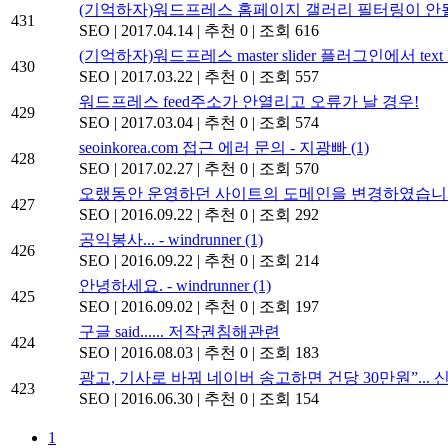
(기억하자)워드프레스 홈페이지 갤러리 필터링이 안될
431
SEO
|
2017.04.14
|
추천 0
|
조회 616
(기억하자)워드프레스 master slider 플러그인에서 text 
430
SEO
|
2017.03.22
|
추천 0
|
조회 557
워드프레스 feed주소가 안열리고 오류가 날 경우!
429
SEO
|
2017.03.04
|
추천 0
|
조회 574
seoinkorea.com 접근 에러 문의 - 지광빠
(1)
428
SEO
|
2017.02.27
|
추천 0
|
조회 570
오랬동안 운영하던 사이트의 도메인을 변경하였습니다.
427
SEO
|
2016.09.22
|
추천 0
|
조회 292
공익봉사... - windrunner
(1)
426
SEO
|
2016.09.22
|
추천 0
|
조회 214
안녕하세요. - windrunner
(1)
425
SEO
|
2016.09.02
|
추천 0
|
조회 197
구글 said...... 저작권침해관련
424
SEO
|
2016.08.03
|
추천 0
|
조회 183
광고, 기사로 바꿔 네이버 송고하면 건당 30만원”...
423
SEO
|
2016.06.30
|
추천 0
|
조회 154
1