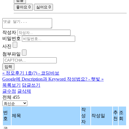
답글
좋아요
0
싫어요
0
작성자
비밀번호
사진
첨부파일
«
정모후기 1호(?) - 코딩바보
Google에 Description과 Keyword 작성법요? - 햇빛
»
목록보기
답글쓰기
글수정
글삭제
전체 455
작
번
추
조
제목
성
작성일
호
천
회
자
공