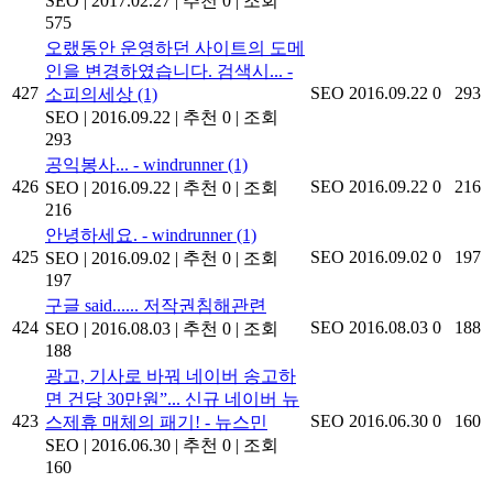
SEO
|
2017.02.27
|
추천 0
|
조회
575
오랬동안 운영하던 사이트의 도메
인을 변경하였습니다. 검색시... -
427
SEO
2016.09.22
0
293
소피의세상
(1)
SEO
|
2016.09.22
|
추천 0
|
조회
293
공익봉사... - windrunner
(1)
426
SEO
2016.09.22
0
216
SEO
|
2016.09.22
|
추천 0
|
조회
216
안녕하세요. - windrunner
(1)
425
SEO
2016.09.02
0
197
SEO
|
2016.09.02
|
추천 0
|
조회
197
구글 said...... 저작권침해관련
424
SEO
2016.08.03
0
188
SEO
|
2016.08.03
|
추천 0
|
조회
188
광고, 기사로 바꿔 네이버 송고하
면 건당 30만원”... 신규 네이버 뉴
423
SEO
2016.06.30
0
160
스제휴 매체의 패기! - 뉴스민
SEO
|
2016.06.30
|
추천 0
|
조회
160