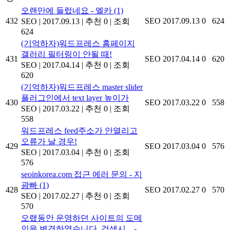
오랜만에 들렀네요 - 엘카
(1)
432
SEO
2017.09.13
0
624
SEO
|
2017.09.13
|
추천 0
|
조회
624
(기억하자)워드프레스 홈페이지
갤러리 필터링이 안될 때!
431
SEO
2017.04.14
0
620
SEO
|
2017.04.14
|
추천 0
|
조회
620
(기억하자)워드프레스 master slider
플러그인에서 text layer 높이가
430
SEO
2017.03.22
0
558
SEO
|
2017.03.22
|
추천 0
|
조회
558
워드프레스 feed주소가 안열리고
오류가 날 경우!
429
SEO
2017.03.04
0
576
SEO
|
2017.03.04
|
추천 0
|
조회
576
seoinkorea.com 접근 에러 문의 - 지
광빠
(1)
428
SEO
2017.02.27
0
570
SEO
|
2017.02.27
|
추천 0
|
조회
570
오랬동안 운영하던 사이트의 도메
인을 변경하였습니다. 검색시... -