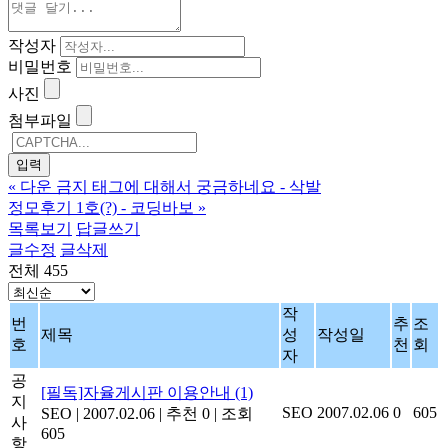
작성자
비밀번호
사진
첨부파일
«
다운 금지 태그에 대해서 궁금하네요 - 삭발
정모후기 1호(?) - 코딩바보
»
목록보기
답글쓰기
글수정
글삭제
전체 455
작
번
추
조
제목
성
작성일
호
천
회
자
공
[필독]자율게시판 이용안내
(1)
지
SEO
2007.02.06
0
605
SEO
|
2007.02.06
|
추천 0
|
조회
사
605
항