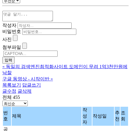
작성자
비밀번호
사진
첨부파일
«
독일의 검색엔진최적화사이트 도메인이 무려 1억3천만원에
낙찰
구글 동영상 - 시작이반
»
목록보기
답글쓰기
글수정
글삭제
전체 455
작
번
추
조
제목
성
작성일
호
천
회
자
공