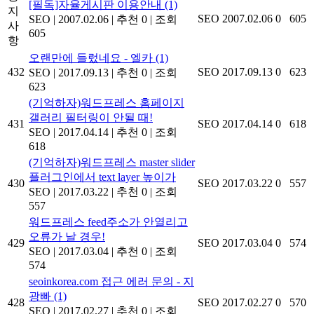
[필독]자율게시판 이용안내
(1)
지
SEO
2007.02.06
0
605
SEO
|
2007.02.06
|
추천 0
|
조회
사
605
항
오랜만에 들렀네요 - 엘카
(1)
432
SEO
2017.09.13
0
623
SEO
|
2017.09.13
|
추천 0
|
조회
623
(기억하자)워드프레스 홈페이지
갤러리 필터링이 안될 때!
431
SEO
2017.04.14
0
618
SEO
|
2017.04.14
|
추천 0
|
조회
618
(기억하자)워드프레스 master slider
플러그인에서 text layer 높이가
430
SEO
2017.03.22
0
557
SEO
|
2017.03.22
|
추천 0
|
조회
557
워드프레스 feed주소가 안열리고
오류가 날 경우!
429
SEO
2017.03.04
0
574
SEO
|
2017.03.04
|
추천 0
|
조회
574
seoinkorea.com 접근 에러 문의 - 지
광빠
(1)
428
SEO
2017.02.27
0
570
SEO
|
2017.02.27
|
추천 0
|
조회