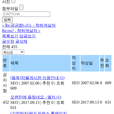
사진
첨부파일
«
Re:궁금합니다. - 착하게살자
Re:rss? - 착하게살자
»
목록보기
답글쓰기
글수정
글삭제
전체 455
작
번
추
조
제목
성
작성일
호
천
회
자
공
[필독]자율게시판 이용안내
(1)
지
SEO
2007.02.06
0
609
SEO
|
2007.02.06
|
추천 0
|
조회
사
609
항
오랜만에 들렀네요 - 엘카
(1)
432
SEO
2017.09.13
0
631
SEO
|
2017.09.13
|
추천 0
|
조회
631
(기억하자)워드프레스 홈페이지