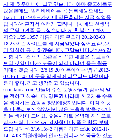
서 제 호주머니에 넣고 있습니다. 아마 중국산들도
많을텐데요. 알리바바에는 꼭 등록해놓으세요.
1/25 11:41 스마트가이 네 영문홈피는 지금 작업중
입니다^^ 혼자서 여러개 할려니 벅차네요 선생님
의 무역고견좀 듣고싶습니다.ㅎ 혹 블로그 하시는
지요? 1/25 13:57 이름아이콘 무쵸리 2012-02-08
18:23 이런 사이트를 왜 지금알았나 싶어요 @.,@;;
더 열심히 공부 하겠습니다. 고맙습니다..^^ seo 감
사합니다. 검색의 습관을 바꾸면 새로운 정보들이
보일 것입니다.^^ 도움이 되길 바라며 좋은 활동
기대하겠습니다. 2/8 19:20 이름아이콘 염군 2012-
03-16 11:42 이 곳을 알게되어 너무나도 다행이다,
운이 좋다. 라고 생각하고 있습니다.
seoinkorea.com 만들어 주신 운영자님께 감사의 말
씀 전하고 싶습니다. 영문권 나라에 한국제품 수출
을 생각하는 쇼핑몰 창업예정자입니다. 아직 이곳
을 다 둘러보진 않았지만 많은 도움을 받을것같다
라는 생각이 드네요. 좋은사이트 운영에 진심으로
감사드립니다 ^^ seo 감사합니다. 좋은 활동 부탁
드립니다.^^ 3/16 13:42 이름아이콘 cokie 2012-11-
14 14:03 회원캐릭터 인사드립니다 ^^ 궁금한 것도