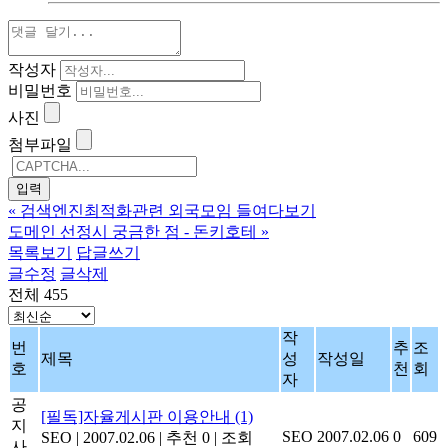
작성자
비밀번호
사진
첨부파일
«
검색엔진최적화관련 외국모임 들여다보기
도메인 선정시 궁금한 점 - 돈키호테
»
목록보기
답글쓰기
글수정
글삭제
전체 455
작
번
추
조
제목
성
작성일
호
천
회
자
공
[필독]자율게시판 이용안내
(1)
지
SEO
2007.02.06
0
609
SEO
|
2007.02.06
|
추천 0
|
조회
사