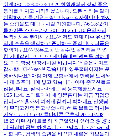
쉬앤아이 2009-07-06 13:29 회원캐릭터 정말 좋은
동기를 가지고 시작하셨습니다. 모든 바라는 일이
번창하시기를 기원드립니다. seo 감사합니다. 하시
는 쇼핑몰도 대박나시길 기원합니다. 7/6 18:42 이
름아이콘 스마트가이 2011-01-25 11:16 운영자님
무역하시는 분이시군요..^^ 저도 현재 미주,유럽지
역에 수출을 생각하고 준비하는 중입니다. 상품은
핫팩이구요^^ 많은도움 받을수 있을꺼라는 막연
한 기대감만..ㅋㅋㅋㅋ 제마음대로 멘토를 정하네
요 ㅎㅎ 항상 번창하시길 바랍니다^^ 좋은사이트
감사합니다^^ seo 반갑습니다. 영문홈페이지는 운
영하시나요? 마침 어제 보험사에서 핫팩을 보내와
서 제 호주머니에 넣고 있습니다. 아마 중국산들도
많을텐데요. 알리바바에는 꼭 등록해놓으세요.
1/25 11:41 스마트가이 네 영문홈피는 지금 작업중
입니다^^ 혼자서 여러개 할려니 벅차네요 선생님
의 무역고견좀 듣고싶습니다.ㅎ 혹 블로그 하시는
지요? 1/25 13:57 이름아이콘 무쵸리 2012-02-08
18:23 이런 사이트를 왜 지금알았나 싶어요 @.,@;;
더 열심히 공부 하겠습니다. 고맙습니다..^^ seo 감
사합니다. 검색의 습관을 바꾸면 새로운 정보들이