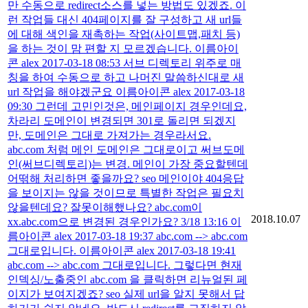
만 수동으로 redirect소스를 넣는 방법도 있겠죠. 이
런 작업들 대신 404페이지를 잘 구성하고 새 url들
에 대해 색인을 재촉하는 작업(사이트맵,패치 등)
을 하는 것이 맘 편할 지 모르겠습니다. 이름아이
콘 alex 2017-03-18 08:53 서브 디렉토리 위주로 매
칭을 하여 수동으로 하고 나머진 말씀하신대로 새
url 작업을 해야겠군요 이름아이콘 alex 2017-03-18
09:30 그런데 고민인것은, 메인페이지 경우인데요,
차라리 도메인이 변경되면 301로 돌리면 되겠지
만, 도메인은 그대로 가져가는 경우라서요.
abc.com 처럼 메인 도메인은 그대로이고 써브도메
인(써브디렉토리)는 변경. 메인이 가장 중요할텐데
어떢해 처리하면 좋을까요? seo 메인이야 404응답
을 보이지는 않을 것이므로 특별한 작업은 필요치
않을텐데요? 잘못이해했나요? abc.com이
2018.10.07
xx.abc.com으로 변경된 경우인가요? 3/18 13:16 이
름아이콘 alex 2017-03-18 19:37 abc.com --> abc.com
그대로입니다. 이름아이콘 alex 2017-03-18 19:41
abc.com --> abc.com 그대로입니다. 그렇다면 현재
인덱싱/노출중인 abc.com 을 클릭하면 리뉴얼된 페
이지가 보여지겠죠? seo 실제 url을 알지 못해서 답