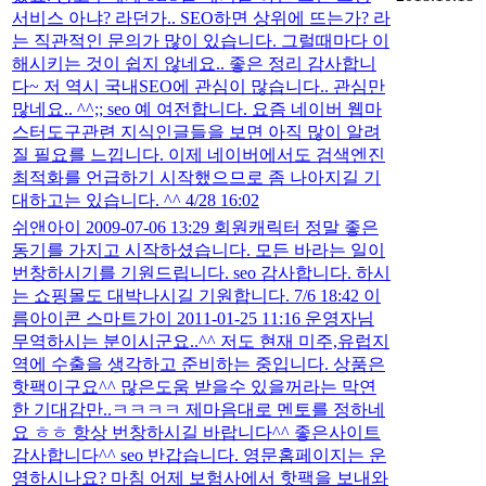
서비스 아냐? 라던가.. SEO하면 상위에 뜨는가? 라
는 직관적인 문의가 많이 있습니다. 그럴때마다 이
해시키는 것이 쉽지 않네요.. 좋은 정리 감사합니
다~ 저 역시 국내SEO에 관심이 많습니다.. 관심만
많네요.. ^^;; seo 예 여전합니다. 요즘 네이버 웹마
스터도구관련 지식인글들을 보면 아직 많이 알려
질 필요를 느낍니다. 이제 네이버에서도 검색엔진
최적화를 언급하기 시작했으므로 좀 나아지길 기
대하고는 있습니다. ^^ 4/28 16:02
쉬앤아이 2009-07-06 13:29 회원캐릭터 정말 좋은
동기를 가지고 시작하셨습니다. 모든 바라는 일이
번창하시기를 기원드립니다. seo 감사합니다. 하시
는 쇼핑몰도 대박나시길 기원합니다. 7/6 18:42 이
름아이콘 스마트가이 2011-01-25 11:16 운영자님
무역하시는 분이시군요..^^ 저도 현재 미주,유럽지
역에 수출을 생각하고 준비하는 중입니다. 상품은
핫팩이구요^^ 많은도움 받을수 있을꺼라는 막연
한 기대감만..ㅋㅋㅋㅋ 제마음대로 멘토를 정하네
요 ㅎㅎ 항상 번창하시길 바랍니다^^ 좋은사이트
감사합니다^^ seo 반갑습니다. 영문홈페이지는 운
영하시나요? 마침 어제 보험사에서 핫팩을 보내와