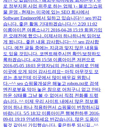
계신 것 같습니다. - 해외무역마케팅 회사근무 ( 주
로 정부지원 사업 위주로 하는 업체 ) - 블로그/쇼핑
물 운영 - 현재는 미국에 있는 SEO 회사에서
Software Engineer에서 일하고 있습니다^^ seo 반갑
습니다. 좋은 활동 기대하겠습니다.^^ 2/20 11:02
이름아이콘 여름소나기 2016-04-28 15:19 회원가입
은 오래전에 했으나..이제서야 하나하나씩 읽어보
게 됩니다.. 좋은 내용 감사합니다~ ^^ seo 감사합
니다. 예전 글들 중에는 지금과 맞지 않은 내용들
도 있을 것입니다. 코멘트해주시면 확인/보정하도
록하겠습니다. 4/28 15:58 이름아이콘 저편으로
2016-05-05 18:03 운영자님의 관심과 배려로 인해
이곳에 오게 되어 감사드려요~ 아직 아무것도 모
르는 초보인데 이곳에서 많이 배우길 원합니
다.~^^ seo 쇼핑몰개설은 해놓고 robots.txt로 검색
엔진로봇을 막아 놓은 참으로 어처구니 없고 안타
까운 상태를 그냥 볼 수 없어서 직접 전화를 드렸
습니다. ^^ 이제 우리 사이트 내에서 많은 정보를
얻어 하나 하나 적용하면서 쇼핑몰이 번창하시길
바랍니다. 5/5 18:32 이름아이콘 행복한하루 2016-
09-01 19:19 안녕하세요 반갑습니다. 많은 도움이
될것 같아서 가입했습니다. 좋은하루 되시길...^^