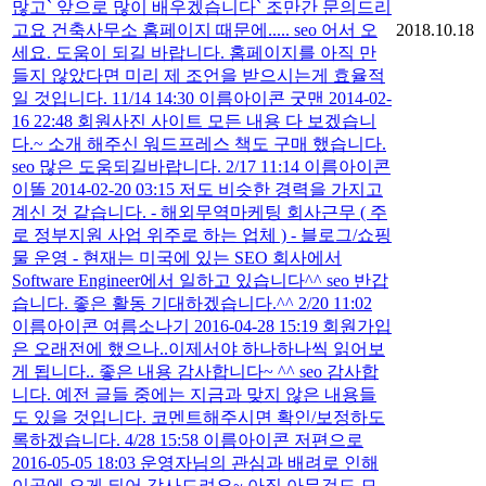
많고` 앞으로 많이 배우겠습니다` 조만간 문의드리
고요 건축사무소 홈페이지 때문에..... seo 어서 오
2018.10.18
세요. 도움이 되길 바랍니다. 홈페이지를 아직 만
들지 않았다면 미리 제 조언을 받으시는게 효율적
일 것입니다. 11/14 14:30 이름아이콘 굿맨 2014-02-
16 22:48 회원사진 사이트 모든 내용 다 보겠습니
다.~ 소개 해주신 워드프레스 책도 구매 했습니다.
seo 많은 도움되길바랍니다. 2/17 11:14 이름아이콘
이똘 2014-02-20 03:15 저도 비슷한 경력을 가지고
계신 것 같습니다. - 해외무역마케팅 회사근무 ( 주
로 정부지원 사업 위주로 하는 업체 ) - 블로그/쇼핑
물 운영 - 현재는 미국에 있는 SEO 회사에서
Software Engineer에서 일하고 있습니다^^ seo 반갑
습니다. 좋은 활동 기대하겠습니다.^^ 2/20 11:02
이름아이콘 여름소나기 2016-04-28 15:19 회원가입
은 오래전에 했으나..이제서야 하나하나씩 읽어보
게 됩니다.. 좋은 내용 감사합니다~ ^^ seo 감사합
니다. 예전 글들 중에는 지금과 맞지 않은 내용들
도 있을 것입니다. 코멘트해주시면 확인/보정하도
록하겠습니다. 4/28 15:58 이름아이콘 저편으로
2016-05-05 18:03 운영자님의 관심과 배려로 인해
이곳에 오게 되어 감사드려요~ 아직 아무것도 모