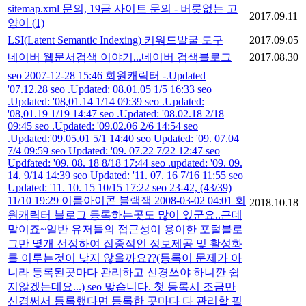
sitemap.xml 문의, 19금 사이트 문의 - 버릇없는 고
2017.09.11
양이
(1)
LSI(Latent Semantic Indexing) 키워드발굴 도구
2017.09.05
네이버 웹문서검색 이야기...네이버 검색블로그
2017.08.30
seo 2007-12-28 15:46 회원캐릭터 -.Updated
'07.12.28 seo .Updated: 08.01.05 1/5 16:33 seo
.Updated: '08,01.14 1/14 09:39 seo .Updated:
'08,01.19 1/19 14:47 seo .Updated: '08.02.18 2/18
09:45 seo .Updated: '09.02.06 2/6 14:54 seo
.Updated:'09.05.01 5/1 14:40 seo Updated: '09. 07.04
7/4 09:59 seo Updated: '09. 07.22 7/22 12:47 seo
Updfated: '09. 08. 18 8/18 17:44 seo .updated: '09. 09.
14. 9/14 14:39 seo Updated: '11. 07. 16 7/16 11:55 seo
Updated: '11. 10. 15 10/15 17:22 seo 23-42, (43/39)
11/10 19:29 이름아이콘 블랙잭 2008-03-02 04:01 회
2018.10.18
원캐릭터 블로그 등록하는곳도 많이 있군요..근데
말이죠~일반 유저들의 접근성이 용이한 포털블로
그만 몇개 선정하여 집중적인 정보제공 및 활성화
를 이루는것이 낮지 않을까요??(등록이 문제가 아
니라 등록된곳마다 관리하고 신경쓰야 하니깐 쉽
지않겠는데요...) seo 맞습니다. 첫 등록시 조금만
신경써서 등록했다면 등록한 곳마다 다 관리할 필