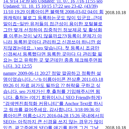
14. 9/14 14:39 seo Updated: '11. 07. 16 7/16 11:55 seo
Updated: '11. 10. 15 10/15 17:22 seo 23-42, (43/39)
11/10 19:29 이름아이콘 블랙잭 2008-03-02 04:01 회
2018.10.18
원캐릭터 블로그 등록하는곳도 많이 있군요..근데
말이죠~일반 유저들의 접근성이 용이한 포털블로
그만 몇개 선정하여 집중적인 정보제공 및 활성화
를 이루는것이 낮지 않을까요??(등록이 문제가 아
니라 등록된곳마다 관리하고 신경쓰야 하니깐 쉽
지않겠는데요...) seo 맞습니다. 첫 등록시 조금만
신경써서 등록했다면 등록한 곳마다 다 관리할 필
요는 없고 유력한 곳 몇군데만 종종 체크해주면됩
니다. 3/2 12:55
nammy 2009-06-11 20:27 정말 깔끔하고 정확한 설
명이였습니다..^-^b 이름아이콘 전상훈 2011-03-18
09:26 이 자료 퍼가도 될까요 ?? 허락을 구하고 싶
습니다. seo 가져가신 후 출처를 기입해주시면 됩
니다. 출처는 (여기 회원이시니 SEO Friendly하게)
"검색엔진최적화 커뮤니티"를 Anchor Text로 하시
고 링크를 걸어주세요. 감사합니다. 3/18 09:36 이
름아이콘 여름소나기 2016-04-28 15:26 국내에서의
SEO는 아직까지 큰 신경을 쓰지 않는 경우가 많이
있죠. 광고주에게 SEO를 얘기를 하면 그건 그냥
2018.10.18