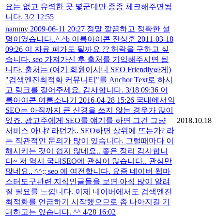
요는 없고 유력한 곳 몇군데만 종종 체크해주면됩
니다. 3/2 12:55
nammy 2009-06-11 20:27 정말 깔끔하고 정확한 설
명이였습니다..^-^b 이름아이콘 전상훈 2011-03-18
09:26 이 자료 퍼가도 될까요 ?? 허락을 구하고 싶
습니다. seo 가져가신 후 출처를 기입해주시면 됩
니다. 출처는 (여기 회원이시니 SEO Friendly하게)
"검색엔진최적화 커뮤니티"를 Anchor Text로 하시
고 링크를 걸어주세요. 감사합니다. 3/18 09:36 이
름아이콘 여름소나기 2016-04-28 15:26 국내에서의
SEO는 아직까지 큰 신경을 쓰지 않는 경우가 많이
있죠. 광고주에게 SEO를 얘기를 하면 그건 그냥
2018.10.18
서비스 아냐? 라던가.. SEO하면 상위에 뜨는가? 라
는 직관적인 문의가 많이 있습니다. 그럴때마다 이
해시키는 것이 쉽지 않네요.. 좋은 정리 감사합니
다~ 저 역시 국내SEO에 관심이 많습니다.. 관심만
많네요.. ^^;; seo 예 여전합니다. 요즘 네이버 웹마
스터도구관련 지식인글들을 보면 아직 많이 알려
질 필요를 느낍니다. 이제 네이버에서도 검색엔진
최적화를 언급하기 시작했으므로 좀 나아지길 기
대하고는 있습니다. ^^ 4/28 16:02