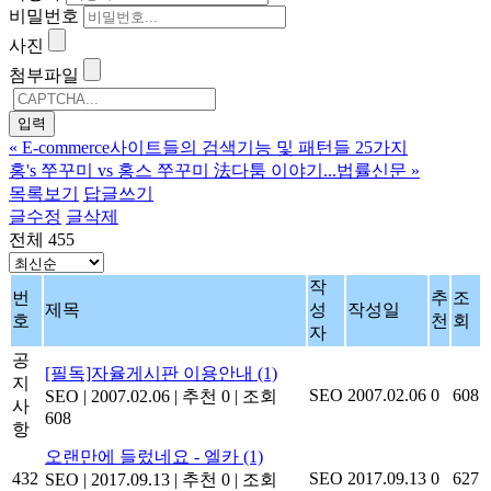
비밀번호
사진
첨부파일
«
E-commerce사이트들의 검색기능 및 패턴들 25가지
홍's 쭈꾸미 vs 홍스 쭈꾸미 法다툼 이야기...법률신문
»
목록보기
답글쓰기
글수정
글삭제
전체 455
작
번
추
조
제목
성
작성일
호
천
회
자
공
[필독]자율게시판 이용안내
(1)
지
SEO
2007.02.06
0
608
SEO
|
2007.02.06
|
추천 0
|
조회
사
608
항
오랜만에 들렀네요 - 엘카
(1)
432
SEO
2017.09.13
0
627
SEO
|
2017.09.13
|
추천 0
|
조회