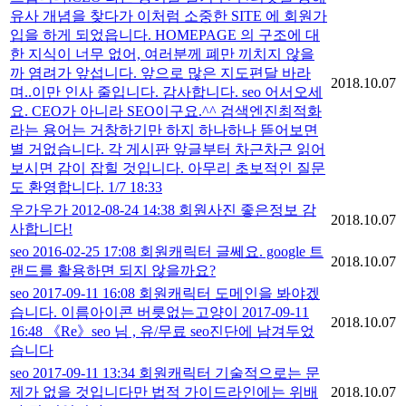
유사 개념을 찾다가 이처럼 소중한 SITE 에 회원가
입을 하게 되었읍니다. HOMEPAGE 의 구조에 대
한 지식이 너무 없어, 여러분께 폐만 끼치지 않을
까 염려가 앞섭니다. 앞으로 많은 지도편달 바라
2018.10.07
며..이만 인사 줄입니다. 감사합니다. seo 어서오세
요. CEO가 아니라 SEO이구요.^^ 검색엔진최적화
라는 용어는 거창하기만 하지 하나하나 뜯어보면
별 거없습니다. 각 게시판 앞글부터 차근차근 읽어
보시면 감이 잡힐 것입니다. 아무리 초보적인 질문
도 환영합니다. 1/7 18:33
우가우가 2012-08-24 14:38 회원사진 좋은정보 감
2018.10.07
사합니다!
seo 2016-02-25 17:08 회원캐릭터 글쎄요. google 트
2018.10.07
랜드를 활용하면 되지 않을까요?
seo 2017-09-11 16:08 회원캐릭터 도메인을 봐야겠
습니다. 이름아이콘 버릇없는고양이 2017-09-11
2018.10.07
16:48 《Re》seo 님 , 유/무료 seo진단에 남겨두었
습니다
seo 2017-09-11 13:34 회원캐릭터 기술적으로는 문
제가 없을 것입니다만 법적 가이드라인에는 위배
2018.10.07