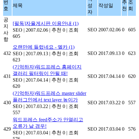
번
추
조
제목
성
작성일
호
천
회
자
공
[필독]자율게시판 이용안내
(1)
지
SEO
2007.02.06
0
605
SEO
|
2007.02.06
|
추천 0
|
조회
사
605
항
오랜만에 들렀네요 - 엘카
(1)
432
SEO
2017.09.13
0
623
SEO
|
2017.09.13
|
추천 0
|
조회
623
(기억하자)워드프레스 홈페이지
갤러리 필터링이 안될 때!
431
SEO
2017.04.14
0
620
SEO
|
2017.04.14
|
추천 0
|
조회
620
(기억하자)워드프레스 master slider
플러그인에서 text layer 높이가
430
SEO
2017.03.22
0
557
SEO
|
2017.03.22
|
추천 0
|
조회
557
워드프레스 feed주소가 안열리고
오류가 날 경우!
429
SEO
2017.03.04
0
576
SEO
|
2017.03.04
|
추천 0
|
조회
576