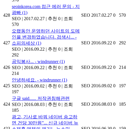
seoinkorea.com 접근 에러 문의 - 지
광빠
(1)
428
SEO
2017.02.27
0
570
SEO
|
2017.02.27
|
추천 0
|
조회
570
오랬동안 운영하던 사이트의 도메
인을 변경하였습니다. 검색시... -
427
SEO
2016.09.22
0
292
소피의세상
(1)
SEO
|
2016.09.22
|
추천 0
|
조회
292
공익봉사... - windrunner
(1)
426
SEO
2016.09.22
0
214
SEO
|
2016.09.22
|
추천 0
|
조회
214
안녕하세요. - windrunner
(1)
425
SEO
2016.09.02
0
197
SEO
|
2016.09.02
|
추천 0
|
조회
197
구글 said...... 저작권침해관련
424
SEO
2016.08.03
0
185
SEO
|
2016.08.03
|
추천 0
|
조회
185
광고, 기사로 바꿔 네이버 송고하
면 건당 30만원”... 신규 네이버 뉴
423
SEO
2016.06.30
0
159
스제휴 매체의 패기! - 뉴스민