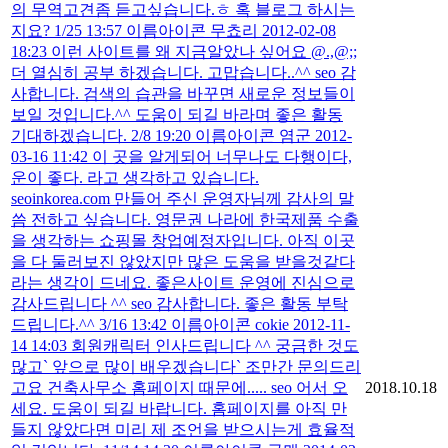
의 무역고견좀 듣고싶습니다.ㅎ 혹 블로그 하시는
지요? 1/25 13:57 이름아이콘 무쵸리 2012-02-08
18:23 이런 사이트를 왜 지금알았나 싶어요 @.,@;;
더 열심히 공부 하겠습니다. 고맙습니다..^^ seo 감
사합니다. 검색의 습관을 바꾸면 새로운 정보들이
보일 것입니다.^^ 도움이 되길 바라며 좋은 활동
기대하겠습니다. 2/8 19:20 이름아이콘 염군 2012-
03-16 11:42 이 곳을 알게되어 너무나도 다행이다,
운이 좋다. 라고 생각하고 있습니다.
seoinkorea.com 만들어 주신 운영자님께 감사의 말
씀 전하고 싶습니다. 영문권 나라에 한국제품 수출
을 생각하는 쇼핑몰 창업예정자입니다. 아직 이곳
을 다 둘러보진 않았지만 많은 도움을 받을것같다
라는 생각이 드네요. 좋은사이트 운영에 진심으로
감사드립니다 ^^ seo 감사합니다. 좋은 활동 부탁
드립니다.^^ 3/16 13:42 이름아이콘 cokie 2012-11-
14 14:03 회원캐릭터 인사드립니다 ^^ 궁금한 것도
많고` 앞으로 많이 배우겠습니다` 조만간 문의드리
고요 건축사무소 홈페이지 때문에..... seo 어서 오
2018.10.18
세요. 도움이 되길 바랍니다. 홈페이지를 아직 만
들지 않았다면 미리 제 조언을 받으시는게 효율적