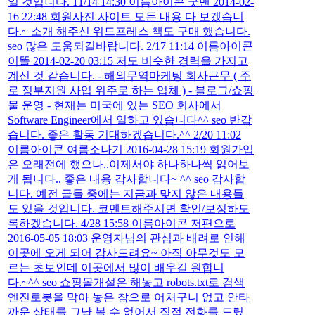
일 것입니다. 11/14 14:30 이름아이콘 굿맨 2014-02-
16 22:48 회원사진 사이트 모든 내용 다 보겠습니
다.~ 소개 해주신 워드프레스 책도 구매 했습니다.
seo 많은 도움되길바랍니다. 2/17 11:14 이름아이콘
이똘 2014-02-20 03:15 저도 비슷한 경력을 가지고
계신 것 같습니다. - 해외무역마케팅 회사근무 ( 주
로 정부지원 사업 위주로 하는 업체 ) - 블로그/쇼핑
물 운영 - 현재는 미국에 있는 SEO 회사에서
Software Engineer에서 일하고 있습니다^^ seo 반갑
습니다. 좋은 활동 기대하겠습니다.^^ 2/20 11:02
이름아이콘 여름소나기 2016-04-28 15:19 회원가입
은 오래전에 했으나..이제서야 하나하나씩 읽어보
게 됩니다.. 좋은 내용 감사합니다~ ^^ seo 감사합
니다. 예전 글들 중에는 지금과 맞지 않은 내용들
도 있을 것입니다. 코멘트해주시면 확인/보정하도
록하겠습니다. 4/28 15:58 이름아이콘 저편으로
2016-05-05 18:03 운영자님의 관심과 배려로 인해
이곳에 오게 되어 감사드려요~ 아직 아무것도 모
르는 초보인데 이곳에서 많이 배우길 원합니
다.~^^ seo 쇼핑몰개설은 해놓고 robots.txt로 검색
엔진로봇을 막아 놓은 참으로 어처구니 없고 안타
까운 상태를 그냥 볼 수 없어서 직접 전화를 드렸