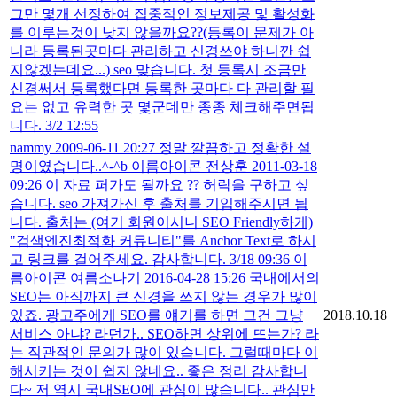
그만 몇개 선정하여 집중적인 정보제공 및 활성화
를 이루는것이 낮지 않을까요??(등록이 문제가 아
니라 등록된곳마다 관리하고 신경쓰야 하니깐 쉽
지않겠는데요...) seo 맞습니다. 첫 등록시 조금만
신경써서 등록했다면 등록한 곳마다 다 관리할 필
요는 없고 유력한 곳 몇군데만 종종 체크해주면됩
니다. 3/2 12:55
nammy 2009-06-11 20:27 정말 깔끔하고 정확한 설
명이였습니다..^-^b 이름아이콘 전상훈 2011-03-18
09:26 이 자료 퍼가도 될까요 ?? 허락을 구하고 싶
습니다. seo 가져가신 후 출처를 기입해주시면 됩
니다. 출처는 (여기 회원이시니 SEO Friendly하게)
"검색엔진최적화 커뮤니티"를 Anchor Text로 하시
고 링크를 걸어주세요. 감사합니다. 3/18 09:36 이
름아이콘 여름소나기 2016-04-28 15:26 국내에서의
SEO는 아직까지 큰 신경을 쓰지 않는 경우가 많이
있죠. 광고주에게 SEO를 얘기를 하면 그건 그냥
2018.10.18
서비스 아냐? 라던가.. SEO하면 상위에 뜨는가? 라
는 직관적인 문의가 많이 있습니다. 그럴때마다 이
해시키는 것이 쉽지 않네요.. 좋은 정리 감사합니
다~ 저 역시 국내SEO에 관심이 많습니다.. 관심만