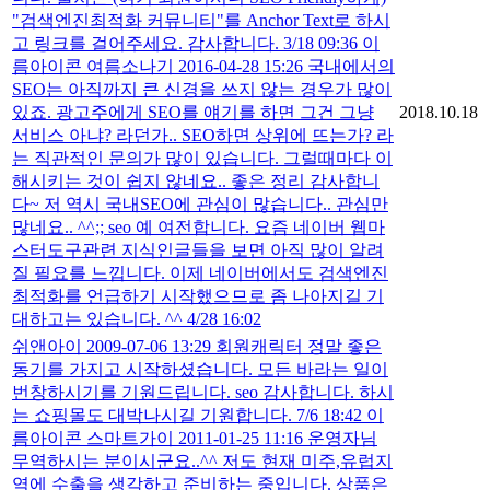
"검색엔진최적화 커뮤니티"를 Anchor Text로 하시
고 링크를 걸어주세요. 감사합니다. 3/18 09:36 이
름아이콘 여름소나기 2016-04-28 15:26 국내에서의
SEO는 아직까지 큰 신경을 쓰지 않는 경우가 많이
있죠. 광고주에게 SEO를 얘기를 하면 그건 그냥
2018.10.18
서비스 아냐? 라던가.. SEO하면 상위에 뜨는가? 라
는 직관적인 문의가 많이 있습니다. 그럴때마다 이
해시키는 것이 쉽지 않네요.. 좋은 정리 감사합니
다~ 저 역시 국내SEO에 관심이 많습니다.. 관심만
많네요.. ^^;; seo 예 여전합니다. 요즘 네이버 웹마
스터도구관련 지식인글들을 보면 아직 많이 알려
질 필요를 느낍니다. 이제 네이버에서도 검색엔진
최적화를 언급하기 시작했으므로 좀 나아지길 기
대하고는 있습니다. ^^ 4/28 16:02
쉬앤아이 2009-07-06 13:29 회원캐릭터 정말 좋은
동기를 가지고 시작하셨습니다. 모든 바라는 일이
번창하시기를 기원드립니다. seo 감사합니다. 하시
는 쇼핑몰도 대박나시길 기원합니다. 7/6 18:42 이
름아이콘 스마트가이 2011-01-25 11:16 운영자님
무역하시는 분이시군요..^^ 저도 현재 미주,유럽지
역에 수출을 생각하고 준비하는 중입니다. 상품은