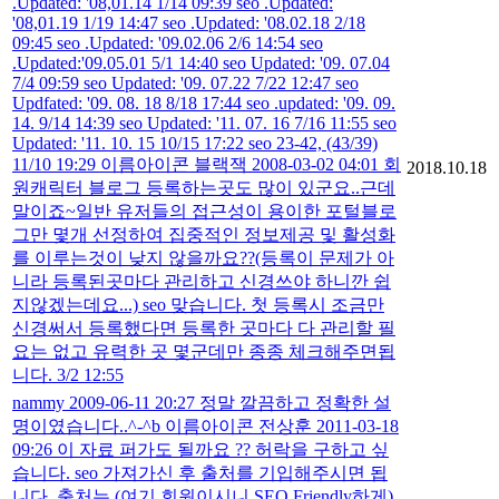
.Updated: '08,01.14 1/14 09:39 seo .Updated:
'08,01.19 1/19 14:47 seo .Updated: '08.02.18 2/18
09:45 seo .Updated: '09.02.06 2/6 14:54 seo
.Updated:'09.05.01 5/1 14:40 seo Updated: '09. 07.04
7/4 09:59 seo Updated: '09. 07.22 7/22 12:47 seo
Updfated: '09. 08. 18 8/18 17:44 seo .updated: '09. 09.
14. 9/14 14:39 seo Updated: '11. 07. 16 7/16 11:55 seo
Updated: '11. 10. 15 10/15 17:22 seo 23-42, (43/39)
11/10 19:29 이름아이콘 블랙잭 2008-03-02 04:01 회
2018.10.18
원캐릭터 블로그 등록하는곳도 많이 있군요..근데
말이죠~일반 유저들의 접근성이 용이한 포털블로
그만 몇개 선정하여 집중적인 정보제공 및 활성화
를 이루는것이 낮지 않을까요??(등록이 문제가 아
니라 등록된곳마다 관리하고 신경쓰야 하니깐 쉽
지않겠는데요...) seo 맞습니다. 첫 등록시 조금만
신경써서 등록했다면 등록한 곳마다 다 관리할 필
요는 없고 유력한 곳 몇군데만 종종 체크해주면됩
니다. 3/2 12:55
nammy 2009-06-11 20:27 정말 깔끔하고 정확한 설
명이였습니다..^-^b 이름아이콘 전상훈 2011-03-18
09:26 이 자료 퍼가도 될까요 ?? 허락을 구하고 싶
습니다. seo 가져가신 후 출처를 기입해주시면 됩
니다. 출처는 (여기 회원이시니 SEO Friendly하게)