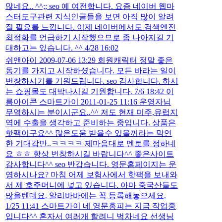
많네요.. ^^;; seo 예 여전합니다. 요즘 네이버 웹마
스터도구관련 지식인글들을 보면 아직 많이 알려
질 필요를 느낍니다. 이제 네이버에서도 검색엔진
최적화를 언급하기 시작했으므로 좀 나아지길 기
대하고는 있습니다. ^^ 4/28 16:02
쉬앤아이 2009-07-06 13:29 회원캐릭터 정말 좋은
동기를 가지고 시작하셨습니다. 모든 바라는 일이
번창하시기를 기원드립니다. seo 감사합니다. 하시
는 쇼핑몰도 대박나시길 기원합니다. 7/6 18:42 이
름아이콘 스마트가이 2011-01-25 11:16 운영자님
무역하시는 분이시군요..^^ 저도 현재 미주,유럽지
역에 수출을 생각하고 준비하는 중입니다. 상품은
핫팩이구요^^ 많은도움 받을수 있을꺼라는 막연
한 기대감만..ㅋㅋㅋㅋ 제마음대로 멘토를 정하네
요 ㅎㅎ 항상 번창하시길 바랍니다^^ 좋은사이트
감사합니다^^ seo 반갑습니다. 영문홈페이지는 운
영하시나요? 마침 어제 보험사에서 핫팩을 보내와
서 제 호주머니에 넣고 있습니다. 아마 중국산들도
많을텐데요. 알리바바에는 꼭 등록해놓으세요.
1/25 11:41 스마트가이 네 영문홈피는 지금 작업중
입니다^^ 혼자서 여러개 할려니 벅차네요 선생님