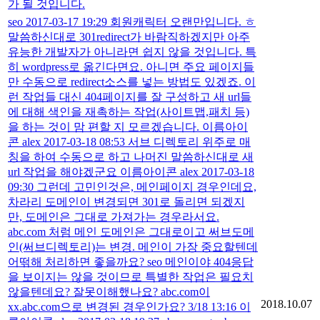
가 될 것입니다.
seo 2017-03-17 19:29 회원캐릭터 오랜만입니다. ㅎ
말씀하신대로 301redirect가 바람직하겠지만 아주
유능한 개발자가 아니라면 쉽지 않을 것입니다. 특
히 wordpress로 옮긴다면요. 아니면 주요 페이지들
만 수동으로 redirect소스를 넣는 방법도 있겠죠. 이
런 작업들 대신 404페이지를 잘 구성하고 새 url들
에 대해 색인을 재촉하는 작업(사이트맵,패치 등)
을 하는 것이 맘 편할 지 모르겠습니다. 이름아이
콘 alex 2017-03-18 08:53 서브 디렉토리 위주로 매
칭을 하여 수동으로 하고 나머진 말씀하신대로 새
url 작업을 해야겠군요 이름아이콘 alex 2017-03-18
09:30 그런데 고민인것은, 메인페이지 경우인데요,
차라리 도메인이 변경되면 301로 돌리면 되겠지
만, 도메인은 그대로 가져가는 경우라서요.
abc.com 처럼 메인 도메인은 그대로이고 써브도메
인(써브디렉토리)는 변경. 메인이 가장 중요할텐데
어떢해 처리하면 좋을까요? seo 메인이야 404응답
을 보이지는 않을 것이므로 특별한 작업은 필요치
않을텐데요? 잘못이해했나요? abc.com이
2018.10.07
xx.abc.com으로 변경된 경우인가요? 3/18 13:16 이