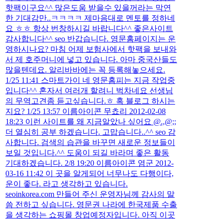
핫팩이구요^^ 많은도움 받을수 있을꺼라는 막연
한 기대감만..ㅋㅋㅋㅋ 제마음대로 멘토를 정하네
요 ㅎㅎ 항상 번창하시길 바랍니다^^ 좋은사이트
감사합니다^^ seo 반갑습니다. 영문홈페이지는 운
영하시나요? 마침 어제 보험사에서 핫팩을 보내와
서 제 호주머니에 넣고 있습니다. 아마 중국산들도
많을텐데요. 알리바바에는 꼭 등록해놓으세요.
1/25 11:41 스마트가이 네 영문홈피는 지금 작업중
입니다^^ 혼자서 여러개 할려니 벅차네요 선생님
의 무역고견좀 듣고싶습니다.ㅎ 혹 블로그 하시는
지요? 1/25 13:57 이름아이콘 무쵸리 2012-02-08
18:23 이런 사이트를 왜 지금알았나 싶어요 @.,@;;
더 열심히 공부 하겠습니다. 고맙습니다..^^ seo 감
사합니다. 검색의 습관을 바꾸면 새로운 정보들이
보일 것입니다.^^ 도움이 되길 바라며 좋은 활동
기대하겠습니다. 2/8 19:20 이름아이콘 염군 2012-
03-16 11:42 이 곳을 알게되어 너무나도 다행이다,
운이 좋다. 라고 생각하고 있습니다.
seoinkorea.com 만들어 주신 운영자님께 감사의 말
씀 전하고 싶습니다. 영문권 나라에 한국제품 수출
을 생각하는 쇼핑몰 창업예정자입니다. 아직 이곳