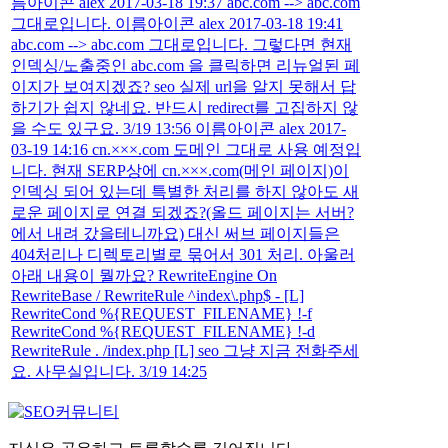
름아이콘 alex 2017-03-18 19:37 abc.com --> abc.com
그대로입니다. 이름아이콘 alex 2017-03-18 19:41
abc.com --> abc.com 그대로입니다. 그렇다면 현재
인덱싱/노출중인 abc.com 을 클릭하면 리뉴얼된 페
이지가 보여지겠죠? seo 실제 url을 알지 못해서 답
하기가 쉽지 않네요. 반드시 redirect를 고집하지 않
을 수도 있구요. 3/19 13:56 이름아이콘 alex 2017-
03-19 14:16 cn.×××.com 도메인 그대로 사용 예정입
니다. 현재 SERP상에 cn.×××.com(메인 페이지)이
인덱싱 되어 있는데 특별한 처리를 하지 않아도 새
로운 페이지로 연결 되겠죠?(올드 페이지는 서버?
에서 내려 갔을테니까요) 대신 써브 페이지들은
404처리나 디렉토리별로 묶어서 301 처리. 아울러
아래 내용이 뭘까요? RewriteEngine On
RewriteBase / RewriteRule ^index\.php$ - [L]
RewriteCond %{REQUEST_FILENAME} !-f
RewriteCond %{REQUEST_FILENAME} !-d
RewriteRule . /index.php [L] seo 그냥 지금 전화주세
요. 사무실입니다. 3/19 14:25