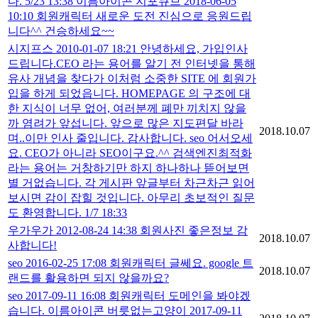
다. 5/23 13:38 이름아이콘 지포큐브 2018-06-05
10:10 회원캐릭터 새로운 도전 진심으로 응원드립
니다^^ 건승하세요~~
시지프스 2010-01-07 18:21 안녕하세요, 가입인사
드립니다.CEO 라는 용어를 알기 전 인터넷을 통해
유사 개념을 찾다가 이처럼 소중한 SITE 에 회원가
입을 하게 되었읍니다. HOMEPAGE 의 구조에 대
한 지식이 너무 없어, 여러분께 폐만 끼치지 않을
까 염려가 앞섭니다. 앞으로 많은 지도편달 바라
2018.10.07
며..이만 인사 줄입니다. 감사합니다. seo 어서오세
요. CEO가 아니라 SEO이구요.^^ 검색엔진최적화
라는 용어는 거창하기만 하지 하나하나 뜯어보면
별 거없습니다. 각 게시판 앞글부터 차근차근 읽어
보시면 감이 잡힐 것입니다. 아무리 초보적인 질문
도 환영합니다. 1/7 18:33
우가우가 2012-08-24 14:38 회원사진 좋은정보 감
2018.10.07
사합니다!
seo 2016-02-25 17:08 회원캐릭터 글쎄요. google 트
2018.10.07
랜드를 활용하면 되지 않을까요?
seo 2017-09-11 16:08 회원캐릭터 도메인을 봐야겠
습니다. 이름아이콘 버릇없는고양이 2017-09-11