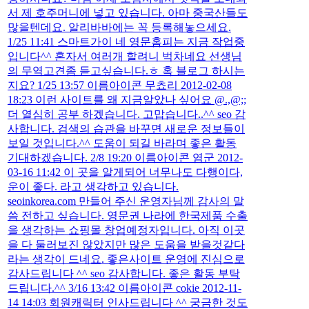
서 제 호주머니에 넣고 있습니다. 아마 중국산들도
많을텐데요. 알리바바에는 꼭 등록해놓으세요.
1/25 11:41 스마트가이 네 영문홈피는 지금 작업중
입니다^^ 혼자서 여러개 할려니 벅차네요 선생님
의 무역고견좀 듣고싶습니다.ㅎ 혹 블로그 하시는
지요? 1/25 13:57 이름아이콘 무쵸리 2012-02-08
18:23 이런 사이트를 왜 지금알았나 싶어요 @.,@;;
더 열심히 공부 하겠습니다. 고맙습니다..^^ seo 감
사합니다. 검색의 습관을 바꾸면 새로운 정보들이
보일 것입니다.^^ 도움이 되길 바라며 좋은 활동
기대하겠습니다. 2/8 19:20 이름아이콘 염군 2012-
03-16 11:42 이 곳을 알게되어 너무나도 다행이다,
운이 좋다. 라고 생각하고 있습니다.
seoinkorea.com 만들어 주신 운영자님께 감사의 말
씀 전하고 싶습니다. 영문권 나라에 한국제품 수출
을 생각하는 쇼핑몰 창업예정자입니다. 아직 이곳
을 다 둘러보진 않았지만 많은 도움을 받을것같다
라는 생각이 드네요. 좋은사이트 운영에 진심으로
감사드립니다 ^^ seo 감사합니다. 좋은 활동 부탁
드립니다.^^ 3/16 13:42 이름아이콘 cokie 2012-11-
14 14:03 회원캐릭터 인사드립니다 ^^ 궁금한 것도