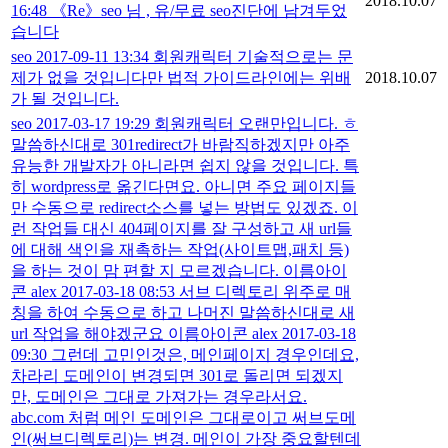
2018.10.07
16:48 《Re》seo 님 , 유/무료 seo진단에 남겨두었
습니다
seo 2017-09-11 13:34 회원캐릭터 기술적으로는 문
제가 없을 것입니다만 법적 가이드라인에는 위배
2018.10.07
가 될 것입니다.
seo 2017-03-17 19:29 회원캐릭터 오랜만입니다. ㅎ
말씀하신대로 301redirect가 바람직하겠지만 아주
유능한 개발자가 아니라면 쉽지 않을 것입니다. 특
히 wordpress로 옮긴다면요. 아니면 주요 페이지들
만 수동으로 redirect소스를 넣는 방법도 있겠죠. 이
런 작업들 대신 404페이지를 잘 구성하고 새 url들
에 대해 색인을 재촉하는 작업(사이트맵,패치 등)
을 하는 것이 맘 편할 지 모르겠습니다. 이름아이
콘 alex 2017-03-18 08:53 서브 디렉토리 위주로 매
칭을 하여 수동으로 하고 나머진 말씀하신대로 새
url 작업을 해야겠군요 이름아이콘 alex 2017-03-18
09:30 그런데 고민인것은, 메인페이지 경우인데요,
차라리 도메인이 변경되면 301로 돌리면 되겠지
만, 도메인은 그대로 가져가는 경우라서요.
abc.com 처럼 메인 도메인은 그대로이고 써브도메
인(써브디렉토리)는 변경. 메인이 가장 중요할텐데