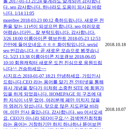
롤 2017-01-13 21:24 늦게라도 알게되어 감사합니
다. seo 감사합니다. 하나라도 도움이 되시길 바랍
니다. 1/14 11:05
morefree 2018-03-23 00:12 축하드립니다. 새로운 전
환을 맞는 11년이 되셨으면 합니다. seo 여러모로
어렵습니다만... 잘 부탁드립니다. 감사합니다.
3/26 18:00 이름아이콘 램브란트 2018-05-23 12:53
간만에 들어오네요.ㅎㅎㅎ 화이팅입니다. seo님
2018.10.18
seo 반갑습니다.ㅎ 곧 새로운 모습으로 뵙겟습니
다. 5/23 13:38 이름아이콘 지포큐브 2018-06-05
10:10 회원캐릭터 새로운 도전 진심으로 응원드립
니다^^ 건승하세요~~
시지프스 2010-01-07 18:21 안녕하세요, 가입인사
드립니다.CEO 라는 용어를 알기 전 인터넷을 통해
유사 개념을 찾다가 이처럼 소중한 SITE 에 회원가
입을 하게 되었읍니다. HOMEPAGE 의 구조에 대
한 지식이 너무 없어, 여러분께 폐만 끼치지 않을
까 염려가 앞섭니다. 앞으로 많은 지도편달 바라
2018.10.07
며..이만 인사 줄입니다. 감사합니다. seo 어서오세
요. CEO가 아니라 SEO이구요.^^ 검색엔진최적화
라는 용어는 거창하기만 하지 하나하나 뜯어보면