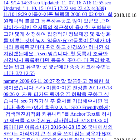
14. 9/14 14:39 seo Updated: '11. 07. 16 7/16 11:55 seo
Updated: '11. 10. 15 10/15 17:22 seo 23-42, (43/39)
11/10 19:29 이름아이콘 블랙잭 2008-03-02 04:01 회
2018.10.18
원캐릭터 블로그 등록하는곳도 많이 있군요..근데
말이죠~일반 유저들의 접근성이 용이한 포털블로
그만 몇개 선정하여 집중적인 정보제공 및 활성화
를 이루는것이 낮지 않을까요??(등록이 문제가 아
니라 등록된곳마다 관리하고 신경쓰야 하니깐 쉽
지않겠는데요...) seo 맞습니다. 첫 등록시 조금만
신경써서 등록했다면 등록한 곳마다 다 관리할 필
요는 없고 유력한 곳 몇군데만 종종 체크해주면됩
니다. 3/2 12:55
nammy 2009-06-11 20:27 정말 깔끔하고 정확한 설
명이였습니다..^-^b 이름아이콘 전상훈 2011-03-18
09:26 이 자료 퍼가도 될까요 ?? 허락을 구하고 싶
습니다. seo 가져가신 후 출처를 기입해주시면 됩
니다. 출처는 (여기 회원이시니 SEO Friendly하게)
"검색엔진최적화 커뮤니티"를 Anchor Text로 하시
고 링크를 걸어주세요. 감사합니다. 3/18 09:36 이
름아이콘 여름소나기 2016-04-28 15:26 국내에서의
SEO는 아직까지 큰 신경을 쓰지 않는 경우가 많이