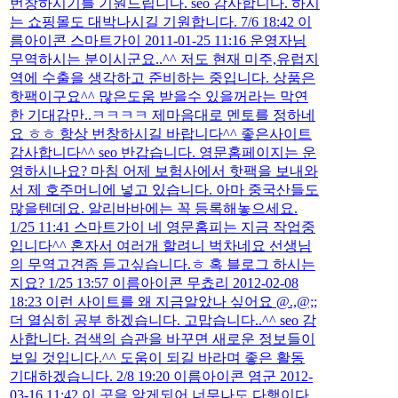
번창하시기를 기원드립니다. seo 감사합니다. 하시
는 쇼핑몰도 대박나시길 기원합니다. 7/6 18:42 이
름아이콘 스마트가이 2011-01-25 11:16 운영자님
무역하시는 분이시군요..^^ 저도 현재 미주,유럽지
역에 수출을 생각하고 준비하는 중입니다. 상품은
핫팩이구요^^ 많은도움 받을수 있을꺼라는 막연
한 기대감만..ㅋㅋㅋㅋ 제마음대로 멘토를 정하네
요 ㅎㅎ 항상 번창하시길 바랍니다^^ 좋은사이트
감사합니다^^ seo 반갑습니다. 영문홈페이지는 운
영하시나요? 마침 어제 보험사에서 핫팩을 보내와
서 제 호주머니에 넣고 있습니다. 아마 중국산들도
많을텐데요. 알리바바에는 꼭 등록해놓으세요.
1/25 11:41 스마트가이 네 영문홈피는 지금 작업중
입니다^^ 혼자서 여러개 할려니 벅차네요 선생님
의 무역고견좀 듣고싶습니다.ㅎ 혹 블로그 하시는
지요? 1/25 13:57 이름아이콘 무쵸리 2012-02-08
18:23 이런 사이트를 왜 지금알았나 싶어요 @.,@;;
더 열심히 공부 하겠습니다. 고맙습니다..^^ seo 감
사합니다. 검색의 습관을 바꾸면 새로운 정보들이
보일 것입니다.^^ 도움이 되길 바라며 좋은 활동
기대하겠습니다. 2/8 19:20 이름아이콘 염군 2012-
03-16 11:42 이 곳을 알게되어 너무나도 다행이다,