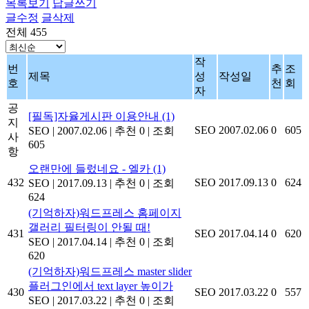
목록보기
답글쓰기
글수정
글삭제
전체 455
작
번
추
조
제목
성
작성일
호
천
회
자
공
[필독]자율게시판 이용안내
(1)
지
SEO
2007.02.06
0
605
SEO
|
2007.02.06
|
추천 0
|
조회
사
605
항
오랜만에 들렀네요 - 엘카
(1)
432
SEO
2017.09.13
0
624
SEO
|
2017.09.13
|
추천 0
|
조회
624
(기억하자)워드프레스 홈페이지
갤러리 필터링이 안될 때!
431
SEO
2017.04.14
0
620
SEO
|
2017.04.14
|
추천 0
|
조회
620
(기억하자)워드프레스 master slider
플러그인에서 text layer 높이가
430
SEO
2017.03.22
0
557
SEO
|
2017.03.22
|
추천 0
|
조회