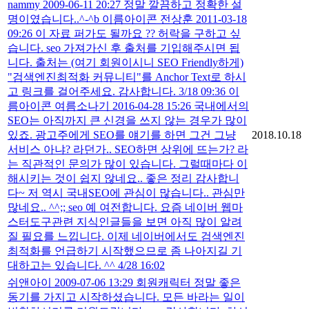
nammy 2009-06-11 20:27 정말 깔끔하고 정확한 설
명이였습니다..^-^b 이름아이콘 전상훈 2011-03-18
09:26 이 자료 퍼가도 될까요 ?? 허락을 구하고 싶
습니다. seo 가져가신 후 출처를 기입해주시면 됩
니다. 출처는 (여기 회원이시니 SEO Friendly하게)
"검색엔진최적화 커뮤니티"를 Anchor Text로 하시
고 링크를 걸어주세요. 감사합니다. 3/18 09:36 이
름아이콘 여름소나기 2016-04-28 15:26 국내에서의
SEO는 아직까지 큰 신경을 쓰지 않는 경우가 많이
있죠. 광고주에게 SEO를 얘기를 하면 그건 그냥
2018.10.18
서비스 아냐? 라던가.. SEO하면 상위에 뜨는가? 라
는 직관적인 문의가 많이 있습니다. 그럴때마다 이
해시키는 것이 쉽지 않네요.. 좋은 정리 감사합니
다~ 저 역시 국내SEO에 관심이 많습니다.. 관심만
많네요.. ^^;; seo 예 여전합니다. 요즘 네이버 웹마
스터도구관련 지식인글들을 보면 아직 많이 알려
질 필요를 느낍니다. 이제 네이버에서도 검색엔진
최적화를 언급하기 시작했으므로 좀 나아지길 기
대하고는 있습니다. ^^ 4/28 16:02
쉬앤아이 2009-07-06 13:29 회원캐릭터 정말 좋은
동기를 가지고 시작하셨습니다. 모든 바라는 일이