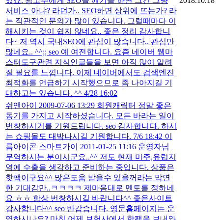
있죠. 광고주에게 SEO를 얘기를 하면 그건 그냥
2018.10.18
서비스 아냐? 라던가.. SEO하면 상위에 뜨는가? 라
는 직관적인 문의가 많이 있습니다. 그럴때마다 이
해시키는 것이 쉽지 않네요.. 좋은 정리 감사합니
다~ 저 역시 국내SEO에 관심이 많습니다.. 관심만
많네요.. ^^;; seo 예 여전합니다. 요즘 네이버 웹마
스터도구관련 지식인글들을 보면 아직 많이 알려
질 필요를 느낍니다. 이제 네이버에서도 검색엔진
최적화를 언급하기 시작했으므로 좀 나아지길 기
대하고는 있습니다. ^^ 4/28 16:02
쉬앤아이 2009-07-06 13:29 회원캐릭터 정말 좋은
동기를 가지고 시작하셨습니다. 모든 바라는 일이
번창하시기를 기원드립니다. seo 감사합니다. 하시
는 쇼핑몰도 대박나시길 기원합니다. 7/6 18:42 이
름아이콘 스마트가이 2011-01-25 11:16 운영자님
무역하시는 분이시군요..^^ 저도 현재 미주,유럽지
역에 수출을 생각하고 준비하는 중입니다. 상품은
핫팩이구요^^ 많은도움 받을수 있을꺼라는 막연
한 기대감만..ㅋㅋㅋㅋ 제마음대로 멘토를 정하네
요 ㅎㅎ 항상 번창하시길 바랍니다^^ 좋은사이트
감사합니다^^ seo 반갑습니다. 영문홈페이지는 운
영하시나요? 마침 어제 보험사에서 핫팩을 보내와