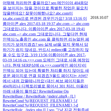
어떢해 처리하면 좋을까요? seo 메인이야 404응답
을 보이지는 않을 것이므로 특별한 작업은 필요치
않을텐데요? 잘못이해했나요? abc.com이
2018.10.07
xx.abc.com으로 변경된 경우인가요? 3/18 13:16 이
름아이콘 alex 2017-03-18 19:37 abc.com --> abc.com
그대로입니다. 이름아이콘 alex 2017-03-18 19:41
abc.com --> abc.com 그대로입니다. 그렇다면 현재
인덱싱/노출중인 abc.com 을 클릭하면 리뉴얼된 페
이지가 보여지겠죠? seo 실제 url을 알지 못해서 답
하기가 쉽지 않네요. 반드시 redirect를 고집하지 않
을 수도 있구요. 3/19 13:56 이름아이콘 alex 2017-
03-19 14:16 cn.×××.com 도메인 그대로 사용 예정입
니다. 현재 SERP상에 cn.×××.com(메인 페이지)이
인덱싱 되어 있는데 특별한 처리를 하지 않아도 새
로운 페이지로 연결 되겠죠?(올드 페이지는 서버?
에서 내려 갔을테니까요) 대신 써브 페이지들은
404처리나 디렉토리별로 묶어서 301 처리. 아울러
아래 내용이 뭘까요? RewriteEngine On
RewriteBase / RewriteRule ^index\.php$ - [L]
RewriteCond %{REQUEST_FILENAME} !-f
RewriteCond %{REQUEST_FILENAME} !-d
RewriteRule . /index.php [L] seo 그냥 지금 전화주세