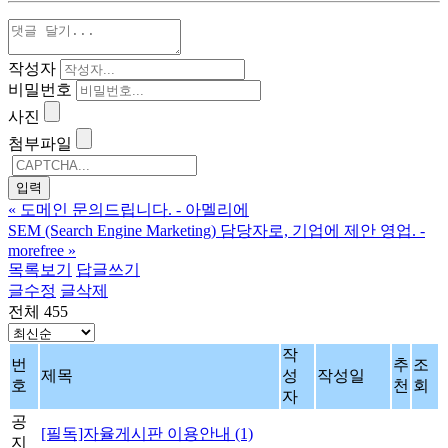
작성자
비밀번호
사진
첨부파일
«
도메인 문의드립니다. - 아멜리에
SEM (Search Engine Marketing) 담당자로, 기업에 제안 영업. -
morefree
»
목록보기
답글쓰기
글수정
글삭제
전체 455
작
번
추
조
제목
성
작성일
호
천
회
자
공
[필독]자율게시판 이용안내
(1)
지