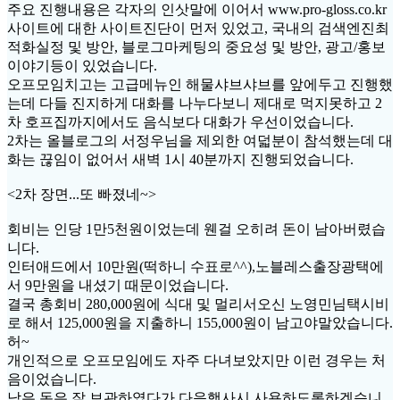
주요 진행내용은 각자의 인삿말에 이어서 www.pro-gloss.co.kr
사이트에 대한 사이트진단이 먼저 있었고, 국내의 검색엔진최
적화실정 및 방안, 블로그마케팅의 중요성 및 방안, 광고/홍보
이야기등이 있었습니다.
오프모임치고는 고급메뉴인 해물샤브샤브를 앞에두고 진행했
는데 다들 진지하게 대화를 나누다보니 제대로 먹지못하고 2
차 호프집까지에서도 음식보다 대화가 우선이었습니다.
2차는 올블로그의 서정우님을 제외한 여덟분이 참석했는데 대
화는 끊임이 없어서 새벽 1시 40분까지 진행되었습니다.
<2차 장면...또 빠졌네~>
회비는 인당 1만5천원이었는데 웬걸 오히려 돈이 남아버렸습
니다.
인터애드에서 10만원(떡하니 수표로^^),노블레스출장광택에
서 9만원을 내셨기 때문이었습니다.
결국 총회비 280,000원에 식대 및 멀리서오신 노영민님택시비
로 해서 125,000원을 지출하니 155,000원이 남고야말았습니다.
허~
개인적으로 오프모임에도 자주 다녀보았지만 이런 경우는 처
음이었습니다.
남은 돈은 잘 보관하였다가 다음행사시 사용하도록하겠습니