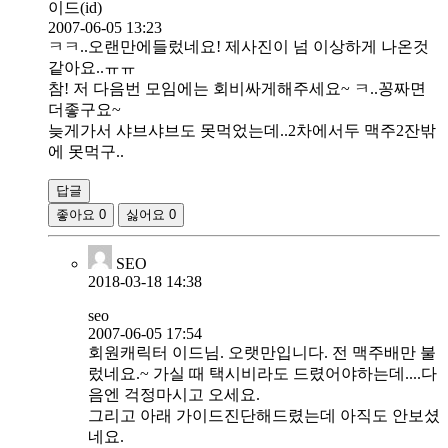
이드(id)
2007-06-05 13:23
ㅋㅋ..오랜만에들렀네요! 제사진이 넘 이상하게 나온것
같아요..ㅠㅠ
참! 저 다음번 모임에는 회비싸게해주세요~ ㅋ..꽁짜면
더좋구요~
늦게가서 샤브샤브도 못먹었는데..2차에서두 맥주2잔밖
에 못먹구..
답글
좋아요
0
싫어요
0
SEO
2018-03-18 14:38
seo
2007-06-05 17:54
회원캐릭터 이드님. 오랫만입니다. 전 맥주배만 불
렀네요.~ 가실 때 택시비라도 드렸어야하는데....다
음엔 걱정마시고 오세요.
그리고 아래 가이드진단해드렸는데 아직도 안보셨
네요.