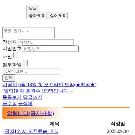
답글
좋아요
0
싫어요
0
작성자
비밀번호
사진
첨부파일
«
[공지]5월 18일 첫 오프라인 모임(★확정★)
[알림]현재 회원수 199명입니다.
»
목록보기
답글쓰기
글수정
글삭제
알립니다(공지사항)
제목
작성일
[공지] 임시 오픈했습니다.
2025.09.30