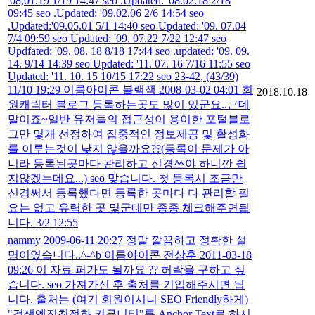
'08,01.19 1/19 14:47 seo .Updated: '08.02.18 2/18
09:45 seo .Updated: '09.02.06 2/6 14:54 seo
.Updated:'09.05.01 5/1 14:40 seo Updated: '09. 07.04
7/4 09:59 seo Updated: '09. 07.22 7/22 12:47 seo
Updfated: '09. 08. 18 8/18 17:44 seo .updated: '09. 09.
14. 9/14 14:39 seo Updated: '11. 07. 16 7/16 11:55 seo
Updated: '11. 10. 15 10/15 17:22 seo 23-42, (43/39)
11/10 19:29 이름아이콘 블랙잭 2008-03-02 04:01 회
2018.10.18
원캐릭터 블로그 등록하는곳도 많이 있군요..근데
말이죠~일반 유저들의 접근성이 용이한 포털블로
그만 몇개 선정하여 집중적인 정보제공 및 활성화
를 이루는것이 낮지 않을까요??(등록이 문제가 아
니라 등록된곳마다 관리하고 신경쓰야 하니깐 쉽
지않겠는데요...) seo 맞습니다. 첫 등록시 조금만
신경써서 등록했다면 등록한 곳마다 다 관리할 필
요는 없고 유력한 곳 몇군데만 종종 체크해주면됩
니다. 3/2 12:55
nammy 2009-06-11 20:27 정말 깔끔하고 정확한 설
명이였습니다..^-^b 이름아이콘 전상훈 2011-03-18
09:26 이 자료 퍼가도 될까요 ?? 허락을 구하고 싶
습니다. seo 가져가신 후 출처를 기입해주시면 됩
니다. 출처는 (여기 회원이시니 SEO Friendly하게)
"검색엔진최적화 커뮤니티"를 Anchor Text로 하시