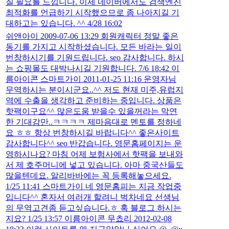
질 필요를 느낍니다. 이제 네이버에서도 검색엔진
최적화를 언급하기 시작했으므로 좀 나아지길 기
대하고는 있습니다. ^^ 4/28 16:02
쉬앤아이 2009-07-06 13:29 회원캐릭터 정말 좋은
동기를 가지고 시작하셨습니다. 모든 바라는 일이
번창하시기를 기원드립니다. seo 감사합니다. 하시
는 쇼핑몰도 대박나시길 기원합니다. 7/6 18:42 이
름아이콘 스마트가이 2011-01-25 11:16 운영자님
무역하시는 분이시군요..^^ 저도 현재 미주,유럽지
역에 수출을 생각하고 준비하는 중입니다. 상품은
핫팩이구요^^ 많은도움 받을수 있을꺼라는 막연
한 기대감만..ㅋㅋㅋㅋ 제마음대로 멘토를 정하네
요 ㅎㅎ 항상 번창하시길 바랍니다^^ 좋은사이트
감사합니다^^ seo 반갑습니다. 영문홈페이지는 운
영하시나요? 마침 어제 보험사에서 핫팩을 보내와
서 제 호주머니에 넣고 있습니다. 아마 중국산들도
많을텐데요. 알리바바에는 꼭 등록해놓으세요.
1/25 11:41 스마트가이 네 영문홈피는 지금 작업중
입니다^^ 혼자서 여러개 할려니 벅차네요 선생님
의 무역고견좀 듣고싶습니다.ㅎ 혹 블로그 하시는
지요? 1/25 13:57 이름아이콘 무쵸리 2012-02-08