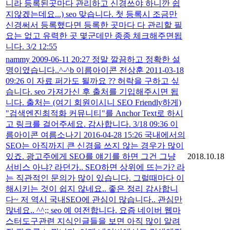
니라 등록된곳마다 관리하고 신경쓰야 하니깐 쉽
지않겠는데요...) seo 맞습니다. 첫 등록시 조금만
신경써서 등록했다면 등록한 곳마다 다 관리할 필
요는 없고 유력한 곳 몇군데만 종종 체크해주면됩
니다. 3/2 12:55
nammy 2009-06-11 20:27 정말 깔끔하고 정확한 설
명이였습니다..^-^b 이름아이콘 전상훈 2011-03-18
09:26 이 자료 퍼가도 될까요 ?? 허락을 구하고 싶
습니다. seo 가져가신 후 출처를 기입해주시면 됩
니다. 출처는 (여기 회원이시니 SEO Friendly하게)
"검색엔진최적화 커뮤니티"를 Anchor Text로 하시
고 링크를 걸어주세요. 감사합니다. 3/18 09:36 이
름아이콘 여름소나기 2016-04-28 15:26 국내에서의
SEO는 아직까지 큰 신경을 쓰지 않는 경우가 많이
있죠. 광고주에게 SEO를 얘기를 하면 그건 그냥
2018.10.18
서비스 아냐? 라던가.. SEO하면 상위에 뜨는가? 라
는 직관적인 문의가 많이 있습니다. 그럴때마다 이
해시키는 것이 쉽지 않네요.. 좋은 정리 감사합니
다~ 저 역시 국내SEO에 관심이 많습니다.. 관심만
많네요.. ^^;; seo 예 여전합니다. 요즘 네이버 웹마
스터도구관련 지식인글들을 보면 아직 많이 알려