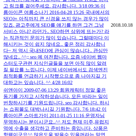
고 링크를 걸어주세요. 감사합니다. 3/18 09:36 이
름아이콘 여름소나기 2016-04-28 15:26 국내에서의
SEO는 아직까지 큰 신경을 쓰지 않는 경우가 많이
있죠. 광고주에게 SEO를 얘기를 하면 그건 그냥
2018.10.18
서비스 아냐? 라던가.. SEO하면 상위에 뜨는가? 라
는 직관적인 문의가 많이 있습니다. 그럴때마다 이
해시키는 것이 쉽지 않네요.. 좋은 정리 감사합니
다~ 저 역시 국내SEO에 관심이 많습니다.. 관심만
많네요.. ^^;; seo 예 여전합니다. 요즘 네이버 웹마
스터도구관련 지식인글들을 보면 아직 많이 알려
질 필요를 느낍니다. 이제 네이버에서도 검색엔진
최적화를 언급하기 시작했으므로 좀 나아지길 기
대하고는 있습니다. ^^ 4/28 16:02
쉬앤아이 2009-07-06 13:29 회원캐릭터 정말 좋은
동기를 가지고 시작하셨습니다. 모든 바라는 일이
번창하시기를 기원드립니다. seo 감사합니다. 하시
는 쇼핑몰도 대박나시길 기원합니다. 7/6 18:42 이
름아이콘 스마트가이 2011-01-25 11:16 운영자님
무역하시는 분이시군요..^^ 저도 현재 미주,유럽지
역에 수출을 생각하고 준비하는 중입니다. 상품은
핫팩이구요^^ 많은도움 받을수 있을꺼라는 막연