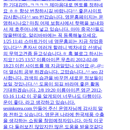
한 기대감만..ㅋㅋㅋㅋ 제마음대로 멘토를 정하네
요 ㅎㅎ 항상 번창하시길 바랍니다^^ 좋은사이트
감사합니다^^ seo 반갑습니다. 영문홈페이지는 운
영하시나요? 마침 어제 보험사에서 핫팩을 보내와
서 제 호주머니에 넣고 있습니다. 아마 중국산들도
많을텐데요. 알리바바에는 꼭 등록해놓으세요.
1/25 11:41 스마트가이 네 영문홈피는 지금 작업중
입니다^^ 혼자서 여러개 할려니 벅차네요 선생님
의 무역고견좀 듣고싶습니다.ㅎ 혹 블로그 하시는
지요? 1/25 13:57 이름아이콘 무쵸리 2012-02-08
18:23 이런 사이트를 왜 지금알았나 싶어요 @.,@;;
더 열심히 공부 하겠습니다. 고맙습니다..^^ seo 감
사합니다. 검색의 습관을 바꾸면 새로운 정보들이
보일 것입니다.^^ 도움이 되길 바라며 좋은 활동
기대하겠습니다. 2/8 19:20 이름아이콘 염군 2012-
03-16 11:42 이 곳을 알게되어 너무나도 다행이다,
운이 좋다. 라고 생각하고 있습니다.
seoinkorea.com 만들어 주신 운영자님께 감사의 말
씀 전하고 싶습니다. 영문권 나라에 한국제품 수출
을 생각하는 쇼핑몰 창업예정자입니다. 아직 이곳
을 다 둘러보진 않았지만 많은 도움을 받을것같다