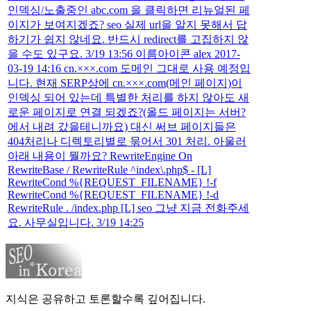
인덱싱/노출중인 abc.com 을 클릭하면 리뉴얼된 페
이지가 보여지겠죠? seo 실제 url을 알지 못해서 답
하기가 쉽지 않네요. 반드시 redirect를 고집하지 않
을 수도 있구요. 3/19 13:56 이름아이콘 alex 2017-
03-19 14:16 cn.×××.com 도메인 그대로 사용 예정입
니다. 현재 SERP상에 cn.×××.com(메인 페이지)이
인덱싱 되어 있는데 특별한 처리를 하지 않아도 새
로운 페이지로 연결 되겠죠?(올드 페이지는 서버?
에서 내려 갔을테니까요) 대신 써브 페이지들은
404처리나 디렉토리별로 묶어서 301 처리. 아울러
아래 내용이 뭘까요? RewriteEngine On
RewriteBase / RewriteRule ^index\.php$ - [L]
RewriteCond %{REQUEST_FILENAME} !-f
RewriteCond %{REQUEST_FILENAME} !-d
RewriteRule . /index.php [L] seo 그냥 지금 전화주세
요. 사무실입니다. 3/19 14:25
지식은 공유하고 토론할수록 깊어집니다.