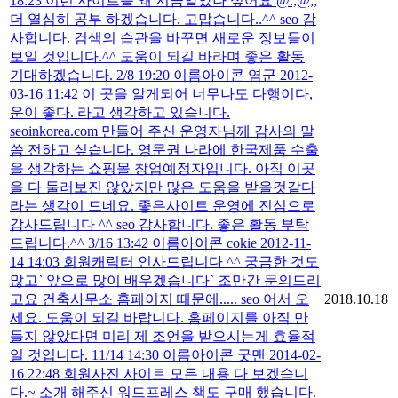
18:23 이런 사이트를 왜 지금알았나 싶어요 @.,@;;
더 열심히 공부 하겠습니다. 고맙습니다..^^ seo 감
사합니다. 검색의 습관을 바꾸면 새로운 정보들이
보일 것입니다.^^ 도움이 되길 바라며 좋은 활동
기대하겠습니다. 2/8 19:20 이름아이콘 염군 2012-
03-16 11:42 이 곳을 알게되어 너무나도 다행이다,
운이 좋다. 라고 생각하고 있습니다.
seoinkorea.com 만들어 주신 운영자님께 감사의 말
씀 전하고 싶습니다. 영문권 나라에 한국제품 수출
을 생각하는 쇼핑몰 창업예정자입니다. 아직 이곳
을 다 둘러보진 않았지만 많은 도움을 받을것같다
라는 생각이 드네요. 좋은사이트 운영에 진심으로
감사드립니다 ^^ seo 감사합니다. 좋은 활동 부탁
드립니다.^^ 3/16 13:42 이름아이콘 cokie 2012-11-
14 14:03 회원캐릭터 인사드립니다 ^^ 궁금한 것도
많고` 앞으로 많이 배우겠습니다` 조만간 문의드리
고요 건축사무소 홈페이지 때문에..... seo 어서 오
2018.10.18
세요. 도움이 되길 바랍니다. 홈페이지를 아직 만
들지 않았다면 미리 제 조언을 받으시는게 효율적
일 것입니다. 11/14 14:30 이름아이콘 굿맨 2014-02-
16 22:48 회원사진 사이트 모든 내용 다 보겠습니
다.~ 소개 해주신 워드프레스 책도 구매 했습니다.