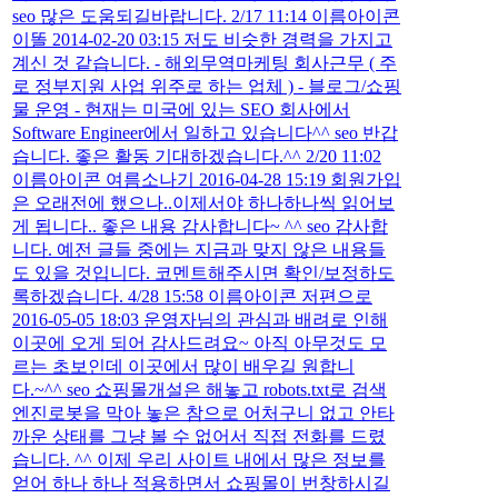
seo 많은 도움되길바랍니다. 2/17 11:14 이름아이콘
이똘 2014-02-20 03:15 저도 비슷한 경력을 가지고
계신 것 같습니다. - 해외무역마케팅 회사근무 ( 주
로 정부지원 사업 위주로 하는 업체 ) - 블로그/쇼핑
물 운영 - 현재는 미국에 있는 SEO 회사에서
Software Engineer에서 일하고 있습니다^^ seo 반갑
습니다. 좋은 활동 기대하겠습니다.^^ 2/20 11:02
이름아이콘 여름소나기 2016-04-28 15:19 회원가입
은 오래전에 했으나..이제서야 하나하나씩 읽어보
게 됩니다.. 좋은 내용 감사합니다~ ^^ seo 감사합
니다. 예전 글들 중에는 지금과 맞지 않은 내용들
도 있을 것입니다. 코멘트해주시면 확인/보정하도
록하겠습니다. 4/28 15:58 이름아이콘 저편으로
2016-05-05 18:03 운영자님의 관심과 배려로 인해
이곳에 오게 되어 감사드려요~ 아직 아무것도 모
르는 초보인데 이곳에서 많이 배우길 원합니
다.~^^ seo 쇼핑몰개설은 해놓고 robots.txt로 검색
엔진로봇을 막아 놓은 참으로 어처구니 없고 안타
까운 상태를 그냥 볼 수 없어서 직접 전화를 드렸
습니다. ^^ 이제 우리 사이트 내에서 많은 정보를
얻어 하나 하나 적용하면서 쇼핑몰이 번창하시길