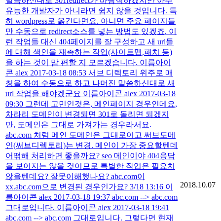
말씀하신대로 301redirect가 바람직하겠지만 아주
유능한 개발자가 아니라면 쉽지 않을 것입니다. 특
히 wordpress로 옮긴다면요. 아니면 주요 페이지들
만 수동으로 redirect소스를 넣는 방법도 있겠죠. 이
런 작업들 대신 404페이지를 잘 구성하고 새 url들
에 대해 색인을 재촉하는 작업(사이트맵,패치 등)
을 하는 것이 맘 편할 지 모르겠습니다. 이름아이
콘 alex 2017-03-18 08:53 서브 디렉토리 위주로 매
칭을 하여 수동으로 하고 나머진 말씀하신대로 새
url 작업을 해야겠군요 이름아이콘 alex 2017-03-18
09:30 그런데 고민인것은, 메인페이지 경우인데요,
차라리 도메인이 변경되면 301로 돌리면 되겠지
만, 도메인은 그대로 가져가는 경우라서요.
abc.com 처럼 메인 도메인은 그대로이고 써브도메
인(써브디렉토리)는 변경. 메인이 가장 중요할텐데
어떢해 처리하면 좋을까요? seo 메인이야 404응답
을 보이지는 않을 것이므로 특별한 작업은 필요치
않을텐데요? 잘못이해했나요? abc.com이
2018.10.07
xx.abc.com으로 변경된 경우인가요? 3/18 13:16 이
름아이콘 alex 2017-03-18 19:37 abc.com --> abc.com
그대로입니다. 이름아이콘 alex 2017-03-18 19:41
abc.com --> abc.com 그대로입니다. 그렇다면 현재