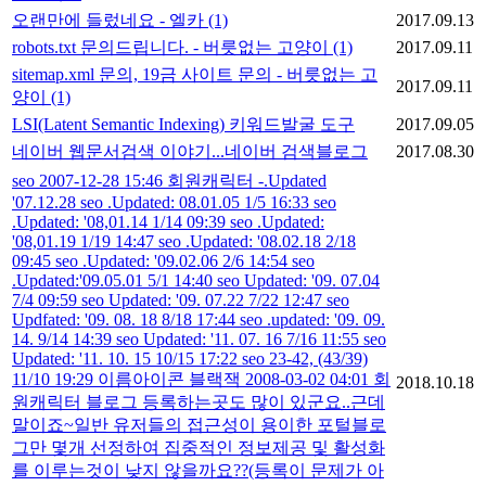
오랜만에 들렀네요 - 엘카
(1)
2017.09.13
robots.txt 문의드립니다. - 버릇없는 고양이
(1)
2017.09.11
sitemap.xml 문의, 19금 사이트 문의 - 버릇없는 고
2017.09.11
양이
(1)
LSI(Latent Semantic Indexing) 키워드발굴 도구
2017.09.05
네이버 웹문서검색 이야기...네이버 검색블로그
2017.08.30
seo 2007-12-28 15:46 회원캐릭터 -.Updated
'07.12.28 seo .Updated: 08.01.05 1/5 16:33 seo
.Updated: '08,01.14 1/14 09:39 seo .Updated:
'08,01.19 1/19 14:47 seo .Updated: '08.02.18 2/18
09:45 seo .Updated: '09.02.06 2/6 14:54 seo
.Updated:'09.05.01 5/1 14:40 seo Updated: '09. 07.04
7/4 09:59 seo Updated: '09. 07.22 7/22 12:47 seo
Updfated: '09. 08. 18 8/18 17:44 seo .updated: '09. 09.
14. 9/14 14:39 seo Updated: '11. 07. 16 7/16 11:55 seo
Updated: '11. 10. 15 10/15 17:22 seo 23-42, (43/39)
11/10 19:29 이름아이콘 블랙잭 2008-03-02 04:01 회
2018.10.18
원캐릭터 블로그 등록하는곳도 많이 있군요..근데
말이죠~일반 유저들의 접근성이 용이한 포털블로
그만 몇개 선정하여 집중적인 정보제공 및 활성화
를 이루는것이 낮지 않을까요??(등록이 문제가 아