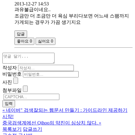
2013-12-27 14:53
과유불급이네요..
조금만 더 조금만 더 욕심 부리다보면 어느새 스팸까지
가게되는 경우가 가끔 생기지요
답글
좋아요
0
싫어요
0
작성자
비밀번호
사진
첨부파일
«
네이버" 검색잘되는 웹문서 만들기 : 가이드라인 제공하기
시작!
중국검색계에선 Qihoo의 약진이 심상치 않다.
»
목록보기
답글쓰기