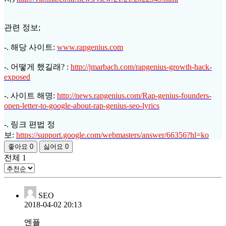
관련 정보;
-. 해당 사이트:
www.rapgenius.com
-. 어떻게 했길래? :
http://jmarbach.com/rapgenius-growth-hack-
exposed
-. 사이트 해명:
http://news.rapgenius.com/Rap-genius-founders-
open-letter-to-google-about-rap-genius-seo-lyrics
-. 링크 편법 정
보:
https://support.google.com/webmasters/answer/66356?hl=ko
좋아요
0
싫어요
0
전체
1
SEO
2018-04-02 20:13
엔플