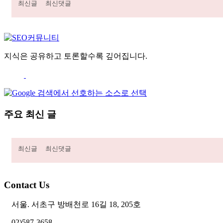
최신글
최신댓글
지식은 공유하고 토론할수록 깊어집니다.
주요 최신 글
최신글
최신댓글
Contact Us
서울. 서초구 방배천로 16길 18, 205호
02)587-3658