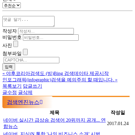
작성자
비밀번호
사진
첨부파일
«
야후코리아검색도 (빙)Bing 검색데이타 제공시작
인포그래픽(infographic)검색을 예의주의 할 때입니다.
»
목록보기
답글쓰기
글수정
글삭제
검색엔진뉴스
제목
작성일
네이버 실시간 급상승 검색어 20위까지 공개... 연
2017.01.24
합뉴스
네이버, 지식iN 통한 '나의 비즈니스 소개' 시범