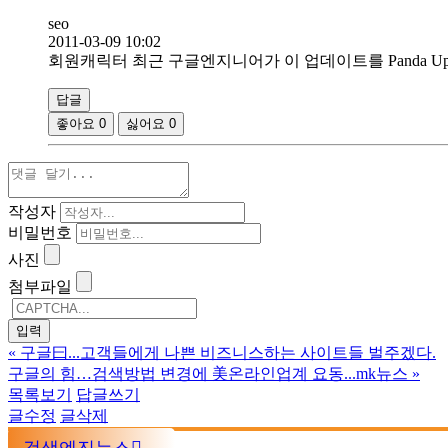
seo
2011-03-09 10:02
회원캐릭터 최근 구글엔지니어가 이 업데이트를 Panda U
답글
좋아요
0
싫어요
0
작성자
비밀번호
사진
첨부파일
«
구글曰...고객들에게 나쁜 비즈니스하는 사이트들 벌주겠다.
구글의 힘…검색방법 변경에 美온라인업계 요동...mk뉴스
»
목록보기
답글쓰기
글수정
글삭제
검색엔진뉴스