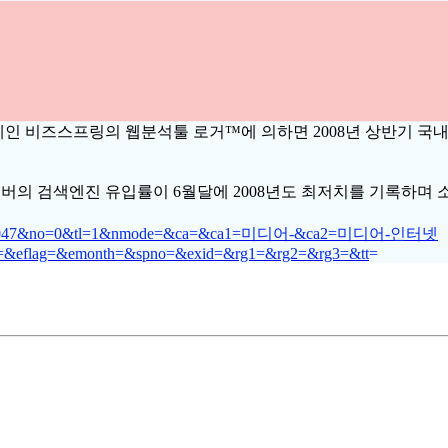
문업체인 비즈스프링의 웹분석툴 로거™에 의하면 2008년 상반기
네이버의 검색엔진 유입률이 6월달에 2008년도 최저치를 기록하
p?id=345047&no=0&tl=1&nmode=&ca=&ca1=미디어-&ca2=미디어-인터넷
e=&eflag=&emonth=&spno=&exid=&rg1=&rg2=&rg3=&tt
=