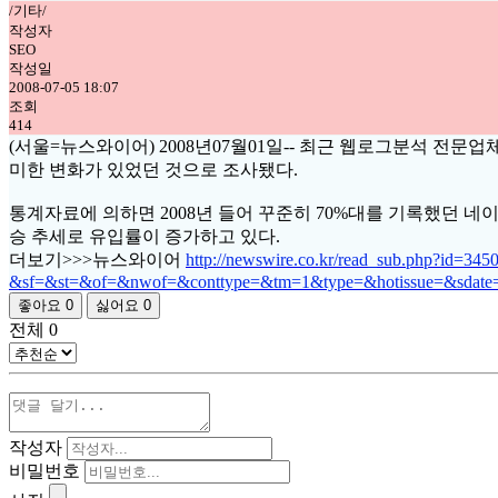
/기타/
작성자
SEO
작성일
2008-07-05 18:07
조회
414
(서울=뉴스와이어) 2008년07월01일-- 최근 웹로그분석 전
미한 변화가 있었던 것으로 조사됐다.
통계자료에 의하면 2008년 들어 꾸준히 70%대를 기록했던 
승 추세로 유입률이 증가하고 있다.
더보기>>>뉴스와이어
http://newswire.co.kr/read_sub.ph
&sf=&st=&of=&nwof=&conttype=&tm=1&type=&hotissue=&sdat
좋아요
0
싫어요
0
전체
0
작성자
비밀번호