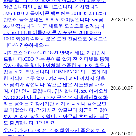
환을 맞는 11년이 되셨으면 합니다. seo 여러모로
어렵습니다만... 잘 부탁드립니다. 감사합니다.
3/26 18:00 이름아이콘 램브란트 2018-05-23 12:53
간만에 들어오네요.ㅎㅎㅎ 화이팅입니다. seo님
2018.10.18
seo 반갑습니다.ㅎ 곧 새로운 모습으로 뵙겟습니
다. 5/23 13:38 이름아이콘 지포큐브 2018-06-05
10:10 회원캐릭터 새로운 도전 진심으로 응원드립
니다^^ 건승하세요~~
시지프스 2010-01-07 18:21 안녕하세요, 가입인사
드립니다.CEO 라는 용어를 알기 전 인터넷을 통해
유사 개념을 찾다가 이처럼 소중한 SITE 에 회원가
입을 하게 되었읍니다. HOMEPAGE 의 구조에 대
한 지식이 너무 없어, 여러분께 폐만 끼치지 않을
까 염려가 앞섭니다. 앞으로 많은 지도편달 바라
2018.10.07
며..이만 인사 줄입니다. 감사합니다. seo 어서오세
요. CEO가 아니라 SEO이구요.^^ 검색엔진최적화
라는 용어는 거창하기만 하지 하나하나 뜯어보면
별 거없습니다. 각 게시판 앞글부터 차근차근 읽어
보시면 감이 잡힐 것입니다. 아무리 초보적인 질문
도 환영합니다. 1/7 18:33
우가우가 2012-08-24 14:38 회원사진 좋은정보 감
2018.10.07