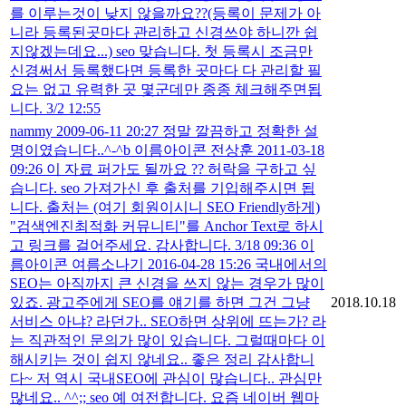
를 이루는것이 낮지 않을까요??(등록이 문제가 아
니라 등록된곳마다 관리하고 신경쓰야 하니깐 쉽
지않겠는데요...) seo 맞습니다. 첫 등록시 조금만
신경써서 등록했다면 등록한 곳마다 다 관리할 필
요는 없고 유력한 곳 몇군데만 종종 체크해주면됩
니다. 3/2 12:55
nammy 2009-06-11 20:27 정말 깔끔하고 정확한 설
명이였습니다..^-^b 이름아이콘 전상훈 2011-03-18
09:26 이 자료 퍼가도 될까요 ?? 허락을 구하고 싶
습니다. seo 가져가신 후 출처를 기입해주시면 됩
니다. 출처는 (여기 회원이시니 SEO Friendly하게)
"검색엔진최적화 커뮤니티"를 Anchor Text로 하시
고 링크를 걸어주세요. 감사합니다. 3/18 09:36 이
름아이콘 여름소나기 2016-04-28 15:26 국내에서의
SEO는 아직까지 큰 신경을 쓰지 않는 경우가 많이
있죠. 광고주에게 SEO를 얘기를 하면 그건 그냥
2018.10.18
서비스 아냐? 라던가.. SEO하면 상위에 뜨는가? 라
는 직관적인 문의가 많이 있습니다. 그럴때마다 이
해시키는 것이 쉽지 않네요.. 좋은 정리 감사합니
다~ 저 역시 국내SEO에 관심이 많습니다.. 관심만
많네요.. ^^;; seo 예 여전합니다. 요즘 네이버 웹마