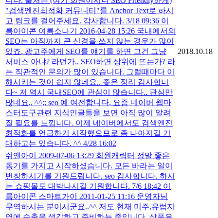
니다. 출처는 (여기 회원이시니 SEO Friendly하게)
"검색엔진최적화 커뮤니티"를 Anchor Text로 하시
고 링크를 걸어주세요. 감사합니다. 3/18 09:36 이
름아이콘 여름소나기 2016-04-28 15:26 국내에서의
SEO는 아직까지 큰 신경을 쓰지 않는 경우가 많이
있죠. 광고주에게 SEO를 얘기를 하면 그건 그냥
2018.10.18
서비스 아냐? 라던가.. SEO하면 상위에 뜨는가? 라
는 직관적인 문의가 많이 있습니다. 그럴때마다 이
해시키는 것이 쉽지 않네요.. 좋은 정리 감사합니
다~ 저 역시 국내SEO에 관심이 많습니다.. 관심만
많네요.. ^^;; seo 예 여전합니다. 요즘 네이버 웹마
스터도구관련 지식인글들을 보면 아직 많이 알려
질 필요를 느낍니다. 이제 네이버에서도 검색엔진
최적화를 언급하기 시작했으므로 좀 나아지길 기
대하고는 있습니다. ^^ 4/28 16:02
쉬앤아이 2009-07-06 13:29 회원캐릭터 정말 좋은
동기를 가지고 시작하셨습니다. 모든 바라는 일이
번창하시기를 기원드립니다. seo 감사합니다. 하시
는 쇼핑몰도 대박나시길 기원합니다. 7/6 18:42 이
름아이콘 스마트가이 2011-01-25 11:16 운영자님
무역하시는 분이시군요..^^ 저도 현재 미주,유럽지
역에 수출을 생각하고 준비하는 중입니다. 상품은