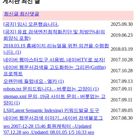
게시판 최신 글
최신글
최신댓글
[공지] 임시 오픈했습니다.
2025.09.30
[공지] 유료 검색엔진최적화진단 및 처방안내(의
2019.06.23
뢰양식 포함)
2018.03.19 홈페이지 리뉴얼을 위한 의견을 수렴합
2018.03.19
니다.
(1)
네이버 웹마스터도구 사용법. 네이버TV로 보자!
2017.10.28
네이버 웹문서검색을 고도화하는 그리핀(Griffin)
2017.10.28
프로젝트
오랜만에 들렀네요 - 엘카
(1)
2017.09.13
robots.txt 문의드립니다. - 버릇없는 고양이
(1)
2017.09.11
sitemap.xml 문의, 19금 사이트 문의 - 버릇없는 고
2017.09.11
양이
(1)
LSI(Latent Semantic Indexing) 키워드발굴 도구
2017.09.05
네이버 웹문서검색 이야기...네이버 검색블로그
2017.08.30
seo 2007-12-28 15:46 회원캐릭터 -.Updated
'07.12.28 seo .Updated: 08.01.05 1/5 16:33 seo