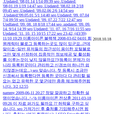
.Updated: '08,01.14 1/14 09:39 seo .Updated:
'08,01.19 1/19 14:47 seo .Updated: '08.02.18 2/18
09:45 seo .Updated: '09.02.06 2/6 14:54 seo
.Updated:'09.05.01 5/1 14:40 seo Updated: '09. 07.04
7/4 09:59 seo Updated: '09. 07.22 7/22 12:47 seo
Updfated: '09. 08. 18 8/18 17:44 seo .updated: '09. 09.
14. 9/14 14:39 seo Updated: '11. 07. 16 7/16 11:55 seo
Updated: '11. 10. 15 10/15 17:22 seo 23-42, (43/39)
11/10 19:29 이름아이콘 블랙잭 2008-03-02 04:01 회
2018.10.18
원캐릭터 블로그 등록하는곳도 많이 있군요..근데
말이죠~일반 유저들의 접근성이 용이한 포털블로
그만 몇개 선정하여 집중적인 정보제공 및 활성화
를 이루는것이 낮지 않을까요??(등록이 문제가 아
니라 등록된곳마다 관리하고 신경쓰야 하니깐 쉽
지않겠는데요...) seo 맞습니다. 첫 등록시 조금만
신경써서 등록했다면 등록한 곳마다 다 관리할 필
요는 없고 유력한 곳 몇군데만 종종 체크해주면됩
니다. 3/2 12:55
nammy 2009-06-11 20:27 정말 깔끔하고 정확한 설
명이였습니다..^-^b 이름아이콘 전상훈 2011-03-18
09:26 이 자료 퍼가도 될까요 ?? 허락을 구하고 싶
습니다. seo 가져가신 후 출처를 기입해주시면 됩