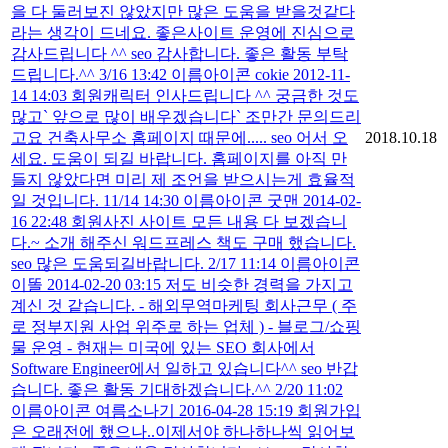
을 다 둘러보진 않았지만 많은 도움을 받을것같다
라는 생각이 드네요. 좋은사이트 운영에 진심으로
감사드립니다 ^^ seo 감사합니다. 좋은 활동 부탁
드립니다.^^ 3/16 13:42 이름아이콘 cokie 2012-11-
14 14:03 회원캐릭터 인사드립니다 ^^ 궁금한 것도
많고` 앞으로 많이 배우겠습니다` 조만간 문의드리
고요 건축사무소 홈페이지 때문에..... seo 어서 오
2018.10.18
세요. 도움이 되길 바랍니다. 홈페이지를 아직 만
들지 않았다면 미리 제 조언을 받으시는게 효율적
일 것입니다. 11/14 14:30 이름아이콘 굿맨 2014-02-
16 22:48 회원사진 사이트 모든 내용 다 보겠습니
다.~ 소개 해주신 워드프레스 책도 구매 했습니다.
seo 많은 도움되길바랍니다. 2/17 11:14 이름아이콘
이똘 2014-02-20 03:15 저도 비슷한 경력을 가지고
계신 것 같습니다. - 해외무역마케팅 회사근무 ( 주
로 정부지원 사업 위주로 하는 업체 ) - 블로그/쇼핑
물 운영 - 현재는 미국에 있는 SEO 회사에서
Software Engineer에서 일하고 있습니다^^ seo 반갑
습니다. 좋은 활동 기대하겠습니다.^^ 2/20 11:02
이름아이콘 여름소나기 2016-04-28 15:19 회원가입
은 오래전에 했으나..이제서야 하나하나씩 읽어보