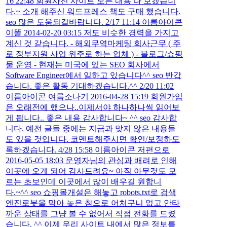
16 22:48 회원사진 사이트 모든 내용 다 보겠습니
다.~ 소개 해주신 워드프레스 책도 구매 했습니다.
seo 많은 도움되길바랍니다. 2/17 11:14 이름아이콘
이똘 2014-02-20 03:15 저도 비슷한 경력을 가지고
계신 것 같습니다. - 해외무역마케팅 회사근무 ( 주
로 정부지원 사업 위주로 하는 업체 ) - 블로그/쇼핑
물 운영 - 현재는 미국에 있는 SEO 회사에서
Software Engineer에서 일하고 있습니다^^ seo 반갑
습니다. 좋은 활동 기대하겠습니다.^^ 2/20 11:02
이름아이콘 여름소나기 2016-04-28 15:19 회원가입
은 오래전에 했으나..이제서야 하나하나씩 읽어보
게 됩니다.. 좋은 내용 감사합니다~ ^^ seo 감사합
니다. 예전 글들 중에는 지금과 맞지 않은 내용들
도 있을 것입니다. 코멘트해주시면 확인/보정하도
록하겠습니다. 4/28 15:58 이름아이콘 저편으로
2016-05-05 18:03 운영자님의 관심과 배려로 인해
이곳에 오게 되어 감사드려요~ 아직 아무것도 모
르는 초보인데 이곳에서 많이 배우길 원합니
다.~^^ seo 쇼핑몰개설은 해놓고 robots.txt로 검색
엔진로봇을 막아 놓은 참으로 어처구니 없고 안타
까운 상태를 그냥 볼 수 없어서 직접 전화를 드렸
습니다. ^^ 이제 우리 사이트 내에서 많은 정보를