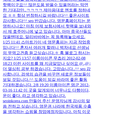
핫팩이구요^^ 많은도움 받을수 있을꺼라는 막연
한 기대감만..ㅋㅋㅋㅋ 제마음대로 멘토를 정하네
요 ㅎㅎ 항상 번창하시길 바랍니다^^ 좋은사이트
감사합니다^^ seo 반갑습니다. 영문홈페이지는 운
영하시나요? 마침 어제 보험사에서 핫팩을 보내와
서 제 호주머니에 넣고 있습니다. 아마 중국산들도
많을텐데요. 알리바바에는 꼭 등록해놓으세요.
1/25 11:41 스마트가이 네 영문홈피는 지금 작업중
입니다^^ 혼자서 여러개 할려니 벅차네요 선생님
의 무역고견좀 듣고싶습니다.ㅎ 혹 블로그 하시는
지요? 1/25 13:57 이름아이콘 무쵸리 2012-02-08
18:23 이런 사이트를 왜 지금알았나 싶어요 @.,@;;
더 열심히 공부 하겠습니다. 고맙습니다..^^ seo 감
사합니다. 검색의 습관을 바꾸면 새로운 정보들이
보일 것입니다.^^ 도움이 되길 바라며 좋은 활동
기대하겠습니다. 2/8 19:20 이름아이콘 염군 2012-
03-16 11:42 이 곳을 알게되어 너무나도 다행이다,
운이 좋다. 라고 생각하고 있습니다.
seoinkorea.com 만들어 주신 운영자님께 감사의 말
씀 전하고 싶습니다. 영문권 나라에 한국제품 수출
을 생각하는 쇼핑몰 창업예정자입니다. 아직 이곳