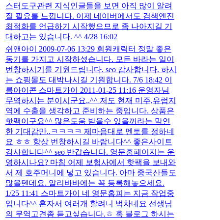
스터도구관련 지식인글들을 보면 아직 많이 알려
질 필요를 느낍니다. 이제 네이버에서도 검색엔진
최적화를 언급하기 시작했으므로 좀 나아지길 기
대하고는 있습니다. ^^ 4/28 16:02
쉬앤아이 2009-07-06 13:29 회원캐릭터 정말 좋은
동기를 가지고 시작하셨습니다. 모든 바라는 일이
번창하시기를 기원드립니다. seo 감사합니다. 하시
는 쇼핑몰도 대박나시길 기원합니다. 7/6 18:42 이
름아이콘 스마트가이 2011-01-25 11:16 운영자님
무역하시는 분이시군요..^^ 저도 현재 미주,유럽지
역에 수출을 생각하고 준비하는 중입니다. 상품은
핫팩이구요^^ 많은도움 받을수 있을꺼라는 막연
한 기대감만..ㅋㅋㅋㅋ 제마음대로 멘토를 정하네
요 ㅎㅎ 항상 번창하시길 바랍니다^^ 좋은사이트
감사합니다^^ seo 반갑습니다. 영문홈페이지는 운
영하시나요? 마침 어제 보험사에서 핫팩을 보내와
서 제 호주머니에 넣고 있습니다. 아마 중국산들도
많을텐데요. 알리바바에는 꼭 등록해놓으세요.
1/25 11:41 스마트가이 네 영문홈피는 지금 작업중
입니다^^ 혼자서 여러개 할려니 벅차네요 선생님
의 무역고견좀 듣고싶습니다.ㅎ 혹 블로그 하시는