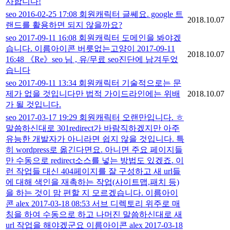
사합니다!
seo 2016-02-25 17:08 회원캐릭터 글쎄요. google 트
2018.10.07
랜드를 활용하면 되지 않을까요?
seo 2017-09-11 16:08 회원캐릭터 도메인을 봐야겠
습니다. 이름아이콘 버릇없는고양이 2017-09-11
2018.10.07
16:48 《Re》seo 님 , 유/무료 seo진단에 남겨두었
습니다
seo 2017-09-11 13:34 회원캐릭터 기술적으로는 문
제가 없을 것입니다만 법적 가이드라인에는 위배
2018.10.07
가 될 것입니다.
seo 2017-03-17 19:29 회원캐릭터 오랜만입니다. ㅎ
말씀하신대로 301redirect가 바람직하겠지만 아주
유능한 개발자가 아니라면 쉽지 않을 것입니다. 특
히 wordpress로 옮긴다면요. 아니면 주요 페이지들
만 수동으로 redirect소스를 넣는 방법도 있겠죠. 이
런 작업들 대신 404페이지를 잘 구성하고 새 url들
에 대해 색인을 재촉하는 작업(사이트맵,패치 등)
을 하는 것이 맘 편할 지 모르겠습니다. 이름아이
콘 alex 2017-03-18 08:53 서브 디렉토리 위주로 매
칭을 하여 수동으로 하고 나머진 말씀하신대로 새
url 작업을 해야겠군요 이름아이콘 alex 2017-03-18