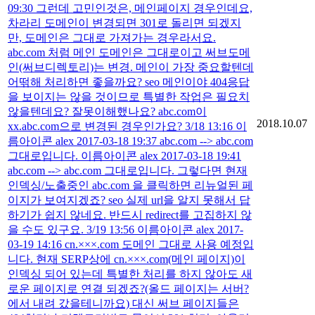
09:30 그런데 고민인것은, 메인페이지 경우인데요,
차라리 도메인이 변경되면 301로 돌리면 되겠지
만, 도메인은 그대로 가져가는 경우라서요.
abc.com 처럼 메인 도메인은 그대로이고 써브도메
인(써브디렉토리)는 변경. 메인이 가장 중요할텐데
어떢해 처리하면 좋을까요? seo 메인이야 404응답
을 보이지는 않을 것이므로 특별한 작업은 필요치
않을텐데요? 잘못이해했나요? abc.com이
2018.10.07
xx.abc.com으로 변경된 경우인가요? 3/18 13:16 이
름아이콘 alex 2017-03-18 19:37 abc.com --> abc.com
그대로입니다. 이름아이콘 alex 2017-03-18 19:41
abc.com --> abc.com 그대로입니다. 그렇다면 현재
인덱싱/노출중인 abc.com 을 클릭하면 리뉴얼된 페
이지가 보여지겠죠? seo 실제 url을 알지 못해서 답
하기가 쉽지 않네요. 반드시 redirect를 고집하지 않
을 수도 있구요. 3/19 13:56 이름아이콘 alex 2017-
03-19 14:16 cn.×××.com 도메인 그대로 사용 예정입
니다. 현재 SERP상에 cn.×××.com(메인 페이지)이
인덱싱 되어 있는데 특별한 처리를 하지 않아도 새
로운 페이지로 연결 되겠죠?(올드 페이지는 서버?
에서 내려 갔을테니까요) 대신 써브 페이지들은