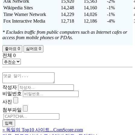
Ask Network
15,920
15,563
-2%
Wikipedia Sites
14,248
14,160
-1%
Time Warner Network
14,229
14,026
-1%
Fox Interactive Media
12,718
12,186
-4%
* Excludes traffic from public computers such as Internet cafes or
access from mobile phones or PDAs.
좋아요
0
싫어요
0
전체
0
작성자
비밀번호
사진
첨부파일
«
독일의 Top10 사이트...ComScore.com