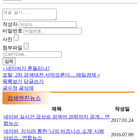
작성자
비밀번호
사진
첨부파일
«
네이버가 흔들리나?
포털, 2차 검색대전 서막오른다.....매일경제
»
목록보기
답글쓰기
글수정
글삭제
검색엔진뉴스
제목
작성일
네이버 실시간 급상승 검색어 20위까지 공개... 연
2017.01.24
합뉴스
네이버, 지식iN 통한 '나의 비즈니스 소개' 시범
2016.07.09
서비스...연합뉴스