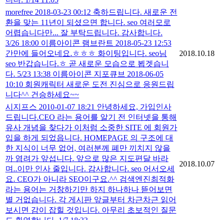
morefree 2018-03-23 00:12 축하드립니다. 새로운 전
환을 맞는 11년이 되셨으면 합니다. seo 여러모로
어렵습니다만... 잘 부탁드립니다. 감사합니다.
3/26 18:00 이름아이콘 램브란트 2018-05-23 12:53
간만에 들어오네요.ㅎㅎㅎ 화이팅입니다. seo님
2018.10.18
seo 반갑습니다.ㅎ 곧 새로운 모습으로 뵙겟습니
다. 5/23 13:38 이름아이콘 지포큐브 2018-06-05
10:10 회원캐릭터 새로운 도전 진심으로 응원드립
니다^^ 건승하세요~~
시지프스 2010-01-07 18:21 안녕하세요, 가입인사
드립니다.CEO 라는 용어를 알기 전 인터넷을 통해
유사 개념을 찾다가 이처럼 소중한 SITE 에 회원가
입을 하게 되었읍니다. HOMEPAGE 의 구조에 대
한 지식이 너무 없어, 여러분께 폐만 끼치지 않을
까 염려가 앞섭니다. 앞으로 많은 지도편달 바라
2018.10.07
며..이만 인사 줄입니다. 감사합니다. seo 어서오세
요. CEO가 아니라 SEO이구요.^^ 검색엔진최적화
라는 용어는 거창하기만 하지 하나하나 뜯어보면
별 거없습니다. 각 게시판 앞글부터 차근차근 읽어
보시면 감이 잡힐 것입니다. 아무리 초보적인 질문