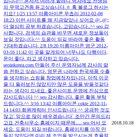
입니다^^ 혼자서 여러개 할려니 벅차네요 선생님
의 무역고견좀 듣고싶습니다.ㅎ 혹 블로그 하시는
지요? 1/25 13:57 이름아이콘 무쵸리 2012-02-08
18:23 이런 사이트를 왜 지금알았나 싶어요 @.,@;;
더 열심히 공부 하겠습니다. 고맙습니다..^^ seo 감
사합니다. 검색의 습관을 바꾸면 새로운 정보들이
보일 것입니다.^^ 도움이 되길 바라며 좋은 활동
기대하겠습니다. 2/8 19:20 이름아이콘 염군 2012-
03-16 11:42 이 곳을 알게되어 너무나도 다행이다,
운이 좋다. 라고 생각하고 있습니다.
seoinkorea.com 만들어 주신 운영자님께 감사의 말
씀 전하고 싶습니다. 영문권 나라에 한국제품 수출
을 생각하는 쇼핑몰 창업예정자입니다. 아직 이곳
을 다 둘러보진 않았지만 많은 도움을 받을것같다
라는 생각이 드네요. 좋은사이트 운영에 진심으로
감사드립니다 ^^ seo 감사합니다. 좋은 활동 부탁
드립니다.^^ 3/16 13:42 이름아이콘 cokie 2012-11-
14 14:03 회원캐릭터 인사드립니다 ^^ 궁금한 것도
많고` 앞으로 많이 배우겠습니다` 조만간 문의드리
고요 건축사무소 홈페이지 때문에..... seo 어서 오
2018.10.18
세요. 도움이 되길 바랍니다. 홈페이지를 아직 만
들지 않았다면 미리 제 조언을 받으시는게 효율적