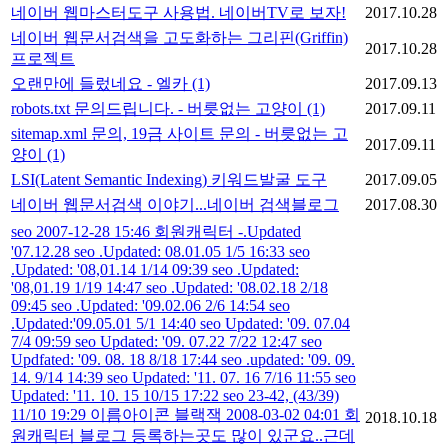
네이버 웹마스터도구 사용법. 네이버TV로 보자!
2017.10.28
네이버 웹문서검색을 고도화하는 그리핀(Griffin)
2017.10.28
프로젝트
오랜만에 들렀네요 - 엘카
(1)
2017.09.13
robots.txt 문의드립니다. - 버릇없는 고양이
(1)
2017.09.11
sitemap.xml 문의, 19금 사이트 문의 - 버릇없는 고
2017.09.11
양이
(1)
LSI(Latent Semantic Indexing) 키워드발굴 도구
2017.09.05
네이버 웹문서검색 이야기...네이버 검색블로그
2017.08.30
seo 2007-12-28 15:46 회원캐릭터 -.Updated
'07.12.28 seo .Updated: 08.01.05 1/5 16:33 seo
.Updated: '08,01.14 1/14 09:39 seo .Updated:
'08,01.19 1/19 14:47 seo .Updated: '08.02.18 2/18
09:45 seo .Updated: '09.02.06 2/6 14:54 seo
.Updated:'09.05.01 5/1 14:40 seo Updated: '09. 07.04
7/4 09:59 seo Updated: '09. 07.22 7/22 12:47 seo
Updfated: '09. 08. 18 8/18 17:44 seo .updated: '09. 09.
14. 9/14 14:39 seo Updated: '11. 07. 16 7/16 11:55 seo
Updated: '11. 10. 15 10/15 17:22 seo 23-42, (43/39)
11/10 19:29 이름아이콘 블랙잭 2008-03-02 04:01 회
2018.10.18
원캐릭터 블로그 등록하는곳도 많이 있군요..근데