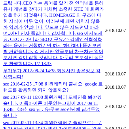
드립니다.CEO 라는 용어를 알기 전 인터넷을 통해
유사 개념을 찾다가 이처럼 소중한 SITE 에 회원가
입을 하게 되었읍니다. HOMEPAGE 의 구조에 대
한 지식이 너무 없어, 여러분께 폐만 끼치지 않을
까 염려가 앞섭니다. 앞으로 많은 지도편달 바라
2018.10.07
며..이만 인사 줄입니다. 감사합니다. seo 어서오세
요. CEO가 아니라 SEO이구요.^^ 검색엔진최적화
라는 용어는 거창하기만 하지 하나하나 뜯어보면
별 거없습니다. 각 게시판 앞글부터 차근차근 읽어
보시면 감이 잡힐 것입니다. 아무리 초보적인 질문
도 환영합니다. 1/7 18:33
우가우가 2012-08-24 14:38 회원사진 좋은정보 감
2018.10.07
사합니다!
seo 2016-02-25 17:08 회원캐릭터 글쎄요. google 트
2018.10.07
랜드를 활용하면 되지 않을까요?
seo 2017-09-11 16:08 회원캐릭터 도메인을 봐야겠
습니다. 이름아이콘 버릇없는고양이 2017-09-11
2018.10.07
16:48 《Re》seo 님 , 유/무료 seo진단에 남겨두었
습니다
seo 2017-09-11 13:34 회원캐릭터 기술적으로는 문
제가 없을 것입니다만 법적 가이드라인에는 위배
2018.10.07