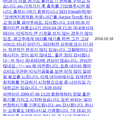
09:26 이 자료 퍼가도 될까요 ?? 허락을 구하고 싶
습니다. seo 가져가신 후 출처를 기입해주시면 됩
니다. 출처는 (여기 회원이시니 SEO Friendly하게)
"검색엔진최적화 커뮤니티"를 Anchor Text로 하시
고 링크를 걸어주세요. 감사합니다. 3/18 09:36 이
름아이콘 여름소나기 2016-04-28 15:26 국내에서의
SEO는 아직까지 큰 신경을 쓰지 않는 경우가 많이
있죠. 광고주에게 SEO를 얘기를 하면 그건 그냥
2018.10.18
서비스 아냐? 라던가.. SEO하면 상위에 뜨는가? 라
는 직관적인 문의가 많이 있습니다. 그럴때마다 이
해시키는 것이 쉽지 않네요.. 좋은 정리 감사합니
다~ 저 역시 국내SEO에 관심이 많습니다.. 관심만
많네요.. ^^;; seo 예 여전합니다. 요즘 네이버 웹마
스터도구관련 지식인글들을 보면 아직 많이 알려
질 필요를 느낍니다. 이제 네이버에서도 검색엔진
최적화를 언급하기 시작했으므로 좀 나아지길 기
대하고는 있습니다. ^^ 4/28 16:02
쉬앤아이 2009-07-06 13:29 회원캐릭터 정말 좋은
동기를 가지고 시작하셨습니다. 모든 바라는 일이
번창하시기를 기원드립니다. seo 감사합니다. 하시
는 쇼핑몰도 대박나시길 기원합니다. 7/6 18:42 이
름아이콘 스마트가이 2011-01-25 11:16 운영자님