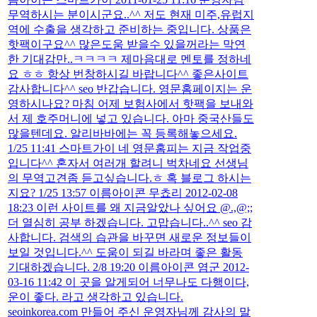
무역하시는 분이시군요..^^ 저도 현재 미주,유럽지
역에 수출을 생각하고 준비하는 중입니다. 상품은
핫팩이구요^^ 많은도움 받을수 있을꺼라는 막연
한 기대감만..ㅋㅋㅋㅋ 제마음대로 멘토를 정하네
요 ㅎㅎ 항상 번창하시길 바랍니다^^ 좋은사이트
감사합니다^^ seo 반갑습니다. 영문홈페이지는 운
영하시나요? 마침 어제 보험사에서 핫팩을 보내와
서 제 호주머니에 넣고 있습니다. 아마 중국산들도
많을텐데요. 알리바바에는 꼭 등록해놓으세요.
1/25 11:41 스마트가이 네 영문홈피는 지금 작업중
입니다^^ 혼자서 여러개 할려니 벅차네요 선생님
의 무역고견좀 듣고싶습니다.ㅎ 혹 블로그 하시는
지요? 1/25 13:57 이름아이콘 무쵸리 2012-02-08
18:23 이런 사이트를 왜 지금알았나 싶어요 @.,@;;
더 열심히 공부 하겠습니다. 고맙습니다..^^ seo 감
사합니다. 검색의 습관을 바꾸면 새로운 정보들이
보일 것입니다.^^ 도움이 되길 바라며 좋은 활동
기대하겠습니다. 2/8 19:20 이름아이콘 염군 2012-
03-16 11:42 이 곳을 알게되어 너무나도 다행이다,
운이 좋다. 라고 생각하고 있습니다.
seoinkorea.com 만들어 주신 운영자님께 감사의 말