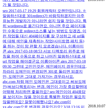
가 될 것입니다.
seo 2017-03-17 19:29 회원캐릭터 오랜만입니다. ㅎ
말씀하신대로 301redirect가 바람직하겠지만 아주
유능한 개발자가 아니라면 쉽지 않을 것입니다. 특
히 wordpress로 옮긴다면요. 아니면 주요 페이지들
만 수동으로 redirect소스를 넣는 방법도 있겠죠. 이
런 작업들 대신 404페이지를 잘 구성하고 새 url들
에 대해 색인을 재촉하는 작업(사이트맵,패치 등)
을 하는 것이 맘 편할 지 모르겠습니다. 이름아이
콘 alex 2017-03-18 08:53 서브 디렉토리 위주로 매
칭을 하여 수동으로 하고 나머진 말씀하신대로 새
url 작업을 해야겠군요 이름아이콘 alex 2017-03-18
09:30 그런데 고민인것은, 메인페이지 경우인데요,
차라리 도메인이 변경되면 301로 돌리면 되겠지
만, 도메인은 그대로 가져가는 경우라서요.
abc.com 처럼 메인 도메인은 그대로이고 써브도메
인(써브디렉토리)는 변경. 메인이 가장 중요할텐데
어떢해 처리하면 좋을까요? seo 메인이야 404응답
을 보이지는 않을 것이므로 특별한 작업은 필요치
않을텐데요? 잘못이해했나요? abc.com이
2018.10.07
xx.abc.com으로 변경된 경우인가요? 3/18 13:16 이