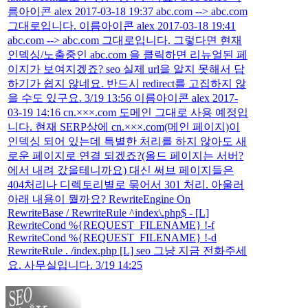
름아이콘 alex 2017-03-18 19:37 abc.com --> abc.com
그대로입니다. 이름아이콘 alex 2017-03-18 19:41
abc.com --> abc.com 그대로입니다. 그렇다면 현재
인덱싱/노출중인 abc.com 을 클릭하면 리뉴얼된 페
이지가 보여지겠죠? seo 실제 url을 알지 못해서 답
하기가 쉽지 않네요. 반드시 redirect를 고집하지 않
을 수도 있구요. 3/19 13:56 이름아이콘 alex 2017-
03-19 14:16 cn.×××.com 도메인 그대로 사용 예정입
니다. 현재 SERP상에 cn.×××.com(메인 페이지)이
인덱싱 되어 있는데 특별한 처리를 하지 않아도 새
로운 페이지로 연결 되겠죠?(올드 페이지는 서버?
에서 내려 갔을테니까요) 대신 써브 페이지들은
404처리나 디렉토리별로 묶어서 301 처리. 아울러
아래 내용이 뭘까요? RewriteEngine On
RewriteBase / RewriteRule ^index\.php$ - [L]
RewriteCond %{REQUEST_FILENAME} !-f
RewriteCond %{REQUEST_FILENAME} !-d
RewriteRule . /index.php [L] seo 그냥 지금 전화주세
요. 사무실입니다. 3/19 14:25