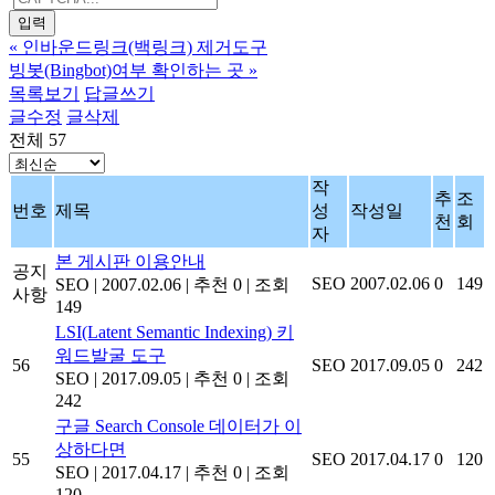
«
인바운드링크(백링크) 제거도구
빙봇(Bingbot)여부 확인하는 곳
»
목록보기
답글쓰기
글수정
글삭제
전체 57
작
추
조
번호
제목
성
작성일
천
회
자
본 게시판 이용안내
공지
SEO
2007.02.06
0
149
SEO
|
2007.02.06
|
추천 0
|
조회
사항
149
LSI(Latent Semantic Indexing) 키
워드발굴 도구
56
SEO
2017.09.05
0
242
SEO
|
2017.09.05
|
추천 0
|
조회
242
구글 Search Console 데이터가 이
상하다면
55
SEO
2017.04.17
0
120
SEO
|
2017.04.17
|
추천 0
|
조회
120