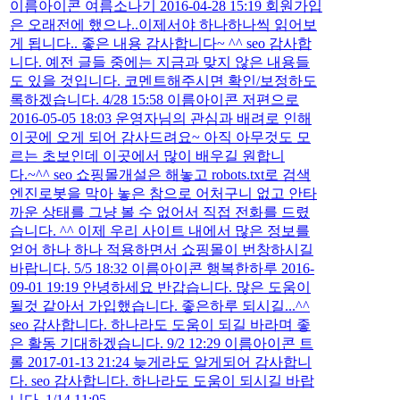
이름아이콘 여름소나기 2016-04-28 15:19 회원가입
은 오래전에 했으나..이제서야 하나하나씩 읽어보
게 됩니다.. 좋은 내용 감사합니다~ ^^ seo 감사합
니다. 예전 글들 중에는 지금과 맞지 않은 내용들
도 있을 것입니다. 코멘트해주시면 확인/보정하도
록하겠습니다. 4/28 15:58 이름아이콘 저편으로
2016-05-05 18:03 운영자님의 관심과 배려로 인해
이곳에 오게 되어 감사드려요~ 아직 아무것도 모
르는 초보인데 이곳에서 많이 배우길 원합니
다.~^^ seo 쇼핑몰개설은 해놓고 robots.txt로 검색
엔진로봇을 막아 놓은 참으로 어처구니 없고 안타
까운 상태를 그냥 볼 수 없어서 직접 전화를 드렸
습니다. ^^ 이제 우리 사이트 내에서 많은 정보를
얻어 하나 하나 적용하면서 쇼핑몰이 번창하시길
바랍니다. 5/5 18:32 이름아이콘 행복한하루 2016-
09-01 19:19 안녕하세요 반갑습니다. 많은 도움이
될것 같아서 가입했습니다. 좋은하루 되시길...^^
seo 감사합니다. 하나라도 도움이 되길 바라며 좋
은 활동 기대하겠습니다. 9/2 12:29 이름아이콘 트
롤 2017-01-13 21:24 늦게라도 알게되어 감사합니
다. seo 감사합니다. 하나라도 도움이 되시길 바랍
니다. 1/14 11:05