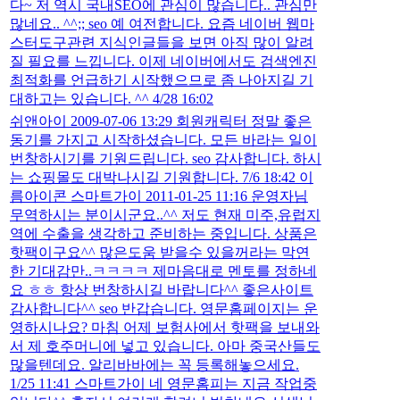
다~ 저 역시 국내SEO에 관심이 많습니다.. 관심만
많네요.. ^^;; seo 예 여전합니다. 요즘 네이버 웹마
스터도구관련 지식인글들을 보면 아직 많이 알려
질 필요를 느낍니다. 이제 네이버에서도 검색엔진
최적화를 언급하기 시작했으므로 좀 나아지길 기
대하고는 있습니다. ^^ 4/28 16:02
쉬앤아이 2009-07-06 13:29 회원캐릭터 정말 좋은
동기를 가지고 시작하셨습니다. 모든 바라는 일이
번창하시기를 기원드립니다. seo 감사합니다. 하시
는 쇼핑몰도 대박나시길 기원합니다. 7/6 18:42 이
름아이콘 스마트가이 2011-01-25 11:16 운영자님
무역하시는 분이시군요..^^ 저도 현재 미주,유럽지
역에 수출을 생각하고 준비하는 중입니다. 상품은
핫팩이구요^^ 많은도움 받을수 있을꺼라는 막연
한 기대감만..ㅋㅋㅋㅋ 제마음대로 멘토를 정하네
요 ㅎㅎ 항상 번창하시길 바랍니다^^ 좋은사이트
감사합니다^^ seo 반갑습니다. 영문홈페이지는 운
영하시나요? 마침 어제 보험사에서 핫팩을 보내와
서 제 호주머니에 넣고 있습니다. 아마 중국산들도
많을텐데요. 알리바바에는 꼭 등록해놓으세요.
1/25 11:41 스마트가이 네 영문홈피는 지금 작업중