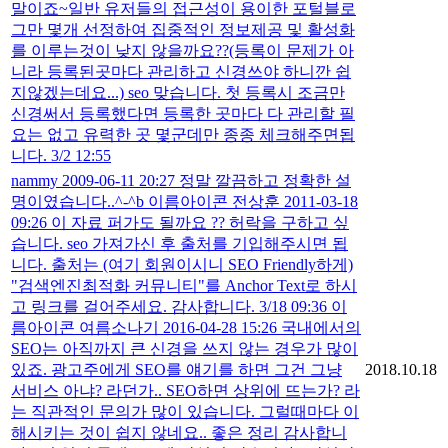
말이죠~일반 유저들의 접근성이 용이한 포털블로
그만 몇개 선정하여 집중적인 정보제공 및 활성화
를 이루는것이 낮지 않을까요??(등록이 문제가 아
니라 등록된곳마다 관리하고 신경쓰야 하니깐 쉽
지않겠는데요...) seo 맞습니다. 첫 등록시 조금만
신경써서 등록했다면 등록한 곳마다 다 관리할 필
요는 없고 유력한 곳 몇군데만 종종 체크해주면됩
니다. 3/2 12:55
nammy 2009-06-11 20:27 정말 깔끔하고 정확한 설
명이였습니다..^-^b 이름아이콘 전상훈 2011-03-18
09:26 이 자료 퍼가도 될까요 ?? 허락을 구하고 싶
습니다. seo 가져가신 후 출처를 기입해주시면 됩
니다. 출처는 (여기 회원이시니 SEO Friendly하게)
"검색엔진최적화 커뮤니티"를 Anchor Text로 하시
고 링크를 걸어주세요. 감사합니다. 3/18 09:36 이
름아이콘 여름소나기 2016-04-28 15:26 국내에서의
SEO는 아직까지 큰 신경을 쓰지 않는 경우가 많이
있죠. 광고주에게 SEO를 얘기를 하면 그건 그냥
2018.10.18
서비스 아냐? 라던가.. SEO하면 상위에 뜨는가? 라
는 직관적인 문의가 많이 있습니다. 그럴때마다 이
해시키는 것이 쉽지 않네요.. 좋은 정리 감사합니