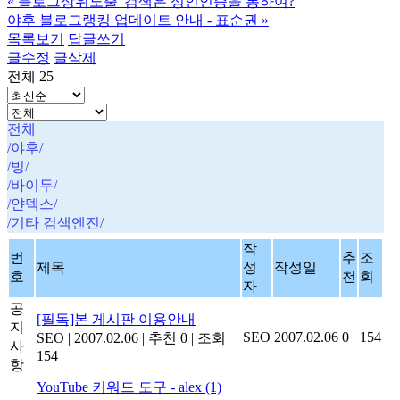
«
블로그상위노출"검색은 성인인증을 통하여?
야후 블로그랭킹 업데이트 안내 - 표순권
»
목록보기
답글쓰기
글수정
글삭제
전체 25
전체
/야후/
/빙/
/바이두/
/얀덱스/
/기타 검색엔진/
작
번
추
조
제목
성
작성일
호
천
회
자
공
[필독]본 게시판 이용안내
지
SEO
2007.02.06
0
154
SEO
|
2007.02.06
|
추천 0
|
조회
사
154
항
YouTube 키워드 도구 - alex
(1)