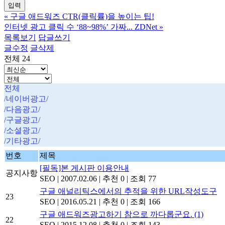
«
구글 애드워즈 CTR(클릭률)을 높이는 팁!
인터넷 광고 클릭 수 ‘88~98%’ 가짜... ZDNet
»
목록보기
답글쓰기
글수정
글삭제
전체 24
전체
/네이버광고/
/다음광고/
/구글광고/
/소셜광고/
/기타광고/
번호
제목
[필독]본 게시판 이용안내
공지사항
SEO
|
2007.02.06
|
추천 0
|
조회 77
구글 애널리틱스에서의 추적을 위한 URL작성도구
23
SEO
|
2016.05.21
|
추천 0
|
조회 166
구글 애드워즈광고하기 참으로 까다롭군요.
(1)
22
SEO
|
2015.12.08
|
추천 0
|
조회 143