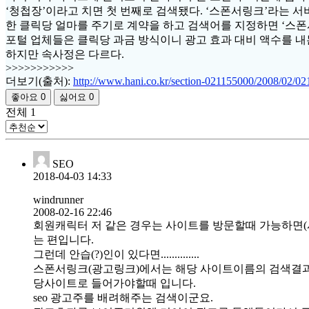
‘청첩장’이라고 치면 첫 번째로 검색됐다. ‘스폰서링크’라는 
한 클릭당 얼마를 주기로 계약을 하고 검색어를 지정하면 ‘스폰
포털 업체들은 클릭당 과금 방식이니 광고 효과 대비 액수를 
하지만 속사정은 다르다.
>>>>>>>>>>>
더보기(출처):
http://www.hani.co.kr/section-021155000/2008/02/
좋아요
0
싫어요
0
전체
1
SEO
2018-04-03 14:33
windrunner
2008-02-16 22:46
회원캐릭터 저 같은 경우는 사이트를 방문할때 가능하면(
는 편입니다.
그런데 안습(?)인이 있다면..............
스폰서링크(광고링크)에서는 해당 사이트이름의 검색결과
당사이트로 들어가야할때 입니다.
seo 광고주를 배려해주는 검색이군요.